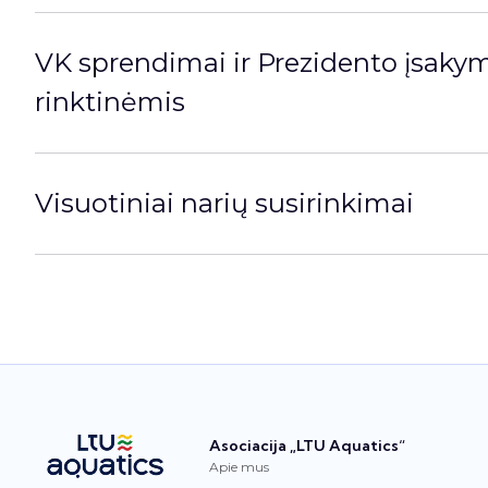
VK sprendimai ir Prezidento įsakym
rinktinėmis
Visuotiniai narių susirinkimai
Asociacija „LTU Aquatics“
Apie mus