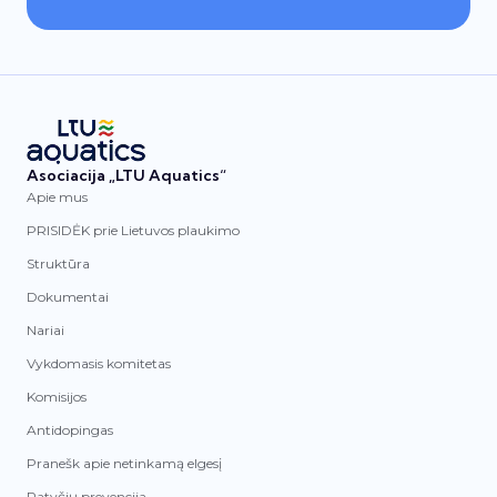
Asociacija „LTU Aquatics“
Apie mus
PRISIDĖK prie Lietuvos plaukimo
Struktūra
Dokumentai
Nariai
Vykdomasis komitetas
Komisijos
Antidopingas
Pranešk apie netinkamą elgesį
Patyčių prevencija