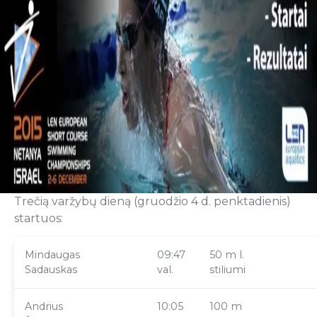
Trečią varžybų dieną (gruodžio 4 d. penktadienis)
startuos:
Mindaugas
09:47
50 m l.
Sadauskas
val.
stiliumi
Andrius
10:05
100 m