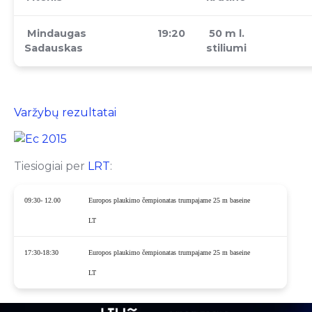
Mindaugas
19:20
50 m l.
Sadauskas
stiliumi
Varžybų rezultatai
Tiesiogiai per
LRT
:
09:30- 12.00
Europos plaukimo čempionatas trumpajame 25 m baseine
LT
17:30-18:30
Europos plaukimo čempionatas trumpajame 25 m baseine
LT