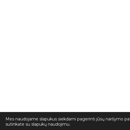
Mes naudojame slapukus siekdami pagerinti jūsų naršymo patir
sutinkate su slapukų naudojimu.