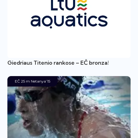
Giedriaus Titenio rankose – EČ bronza!
EČ 25 m Netanya’15