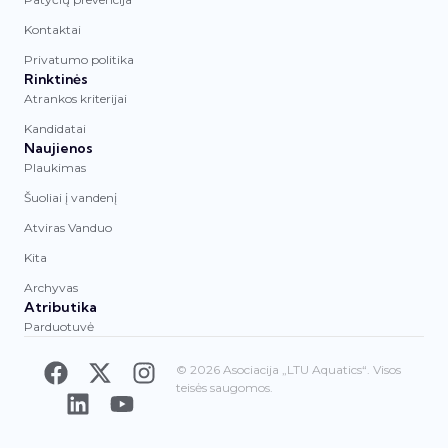
Kontaktai
Privatumo politika
Rinktinės
Atrankos kriterijai
Kandidatai
Naujienos
Plaukimas
Šuoliai į vandenį
Atviras Vanduo
Kita
Archyvas
Atributika
Parduotuvė
© 2026 Asociacija „LTU Aquatics“. Visos
teisės saugomos.