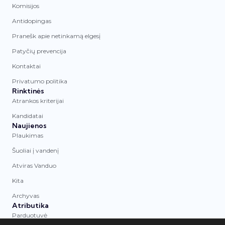
Komisijos
Antidopingas
Pranešk apie netinkamą elgesį
Patyčių prevencija
Kontaktai
Privatumo politika
Rinktinės
Atrankos kriterijai
Kandidatai
Naujienos
Plaukimas
Šuoliai į vandenį
Atviras Vanduo
Kita
Archyvas
Atributika
Parduotuvė