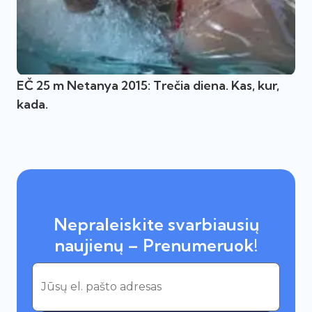
EČ 25 m Netanya 2015: Trečia diena. Kas, kur,
kada.
Nepraleiskite svarbiausių
naujienų – Prenumeruok!