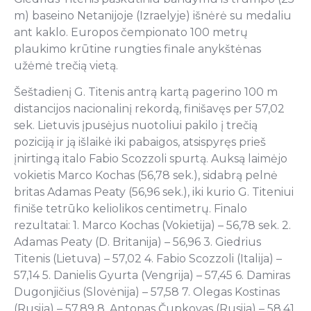
m) baseino Netanijoje (Izraelyje) išnėrė su medaliu
ant kaklo. Europos čempionato 100 metrų
plaukimo krūtine rungties finale anykštėnas
užėmė trečią vietą.
Šeštadienį G. Titenis antrą kartą pagerino 100 m
distancijos nacionalinį rekordą, finišavęs per 57,02
sek. Lietuvis įpusėjus nuotoliui pakilo į trečią
poziciją ir ją išlaikė iki pabaigos, atsispyręs prieš
įnirtingą italo Fabio Scozzoli spurtą. Auksą laimėjo
vokietis Marco Kochas (56,78 sek.), sidabrą pelnė
britas Adamas Peaty (56,96 sek.), iki kurio G. Titeniui
finiše tetrūko keliolikos centimetrų. Finalo
rezultatai: 1. Marco Kochas (Vokietija) – 56,78 sek. 2.
Adamas Peaty (D. Britanija) – 56,96 3. Giedrius
Titenis (Lietuva) – 57,02 4. Fabio Scozzoli (Italija) –
57,14 5. Danielis Gyurta (Vengrija) – 57,45 6. Damiras
Dugonjičius (Slovėnija) – 57,58 7. Olegas Kostinas
(Rusija) – 57,89 8. Antonas Čupkovas (Rusija) – 58,41