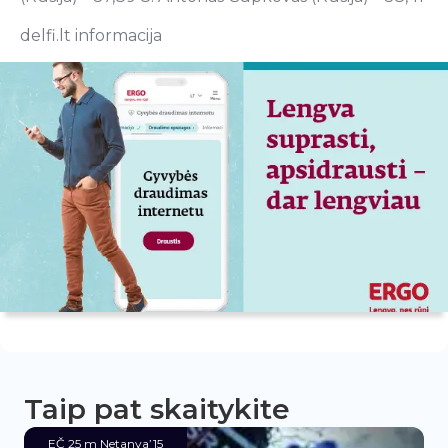
delfi.lt informacija
Taip pat skaitykite
EČ 25 m Netanya’15