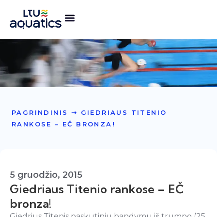
PAGRINDINIS
➝
GIEDRIAUS TITENIO
RANKOSE – EČ BRONZA!
5 gruodžio, 2015
Giedriaus Titenio rankose – EČ
bronza!
Giedrius Titenis paskutiniu bandymu iš trumpo (25