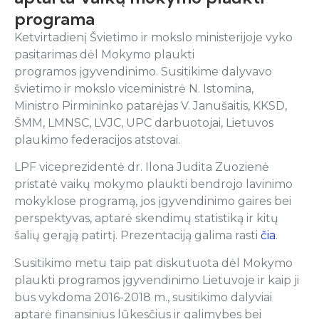
programa
Ketvirtadienį Švietimo ir mokslo ministerijoje vyko
pasitarimas dėl Mokymo plaukti
programos įgyvendinimo. Susitikime dalyvavo
švietimo ir mokslo viceministrė N. Istomina,
Ministro Pirmininko patarėjas V. Janušaitis, KKSD,
ŠMM, LMNSC, LVJC, UPC darbuotojai, Lietuvos
plaukimo federacijos atstovai.
LPF viceprezidentė dr. Ilona Judita Zuozienė
pristatė vaikų mokymo plaukti bendrojo lavinimo
mokyklose programą, jos įgyvendinimo gaires bei
perspektyvas, aptarė skendimų statistiką ir kitų
šalių gerąją patirtį. Prezentaciją galima rasti
čia
.
Susitikimo metu taip pat diskutuota dėl Mokymo
plaukti programos įgyvendinimo Lietuvoje ir kaip ji
bus vykdoma 2016-2018 m., susitikimo dalyviai
aptarė finansinius lūkesčius ir galimybes bei