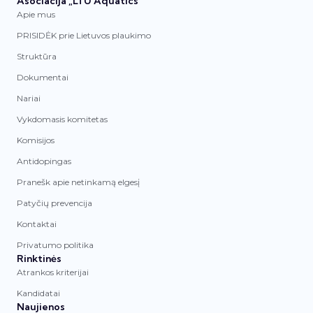
Asociacija „LTU Aquatics“
Apie mus
PRISIDĖK prie Lietuvos plaukimo
Struktūra
Dokumentai
Nariai
Vykdomasis komitetas
Komisijos
Antidopingas
Pranešk apie netinkamą elgesį
Patyčių prevencija
Kontaktai
Privatumo politika
Rinktinės
Atrankos kriterijai
Kandidatai
Naujienos