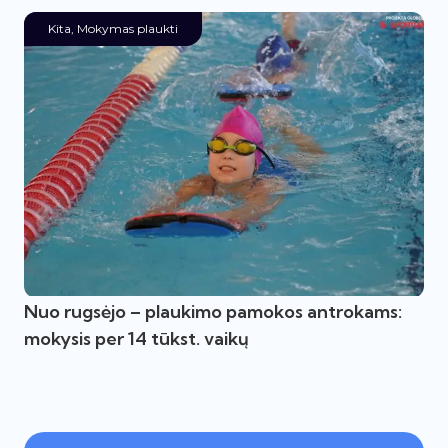
Kita
,
Mokymas plaukti
Nuo rugsėjo – plaukimo pamokos antrokams:
mokysis per 14 tūkst. vaikų