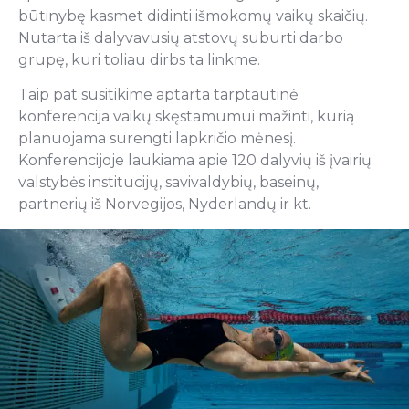
būtinybę kasmet didinti išmokomų vaikų skaičių.
Nutarta iš dalyvavusių atstovų suburti darbo
grupę, kuri toliau dirbs ta linkme.
Taip pat susitikime aptarta tarptautinė
konferencija vaikų skęstamumui mažinti, kurią
planuojama surengti lapkričio mėnesį.
Konferencijoje laukiama apie 120 dalyvių iš įvairių
valstybės institucijų, savivaldybių, baseinų,
partnerių iš Norvegijos, Nyderlandų ir kt.