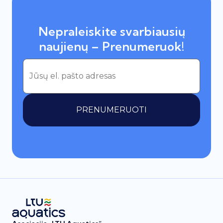
Nepraleiskite svarbiausių
naujienų – Prenumeruok!
PRENUMERUOTI