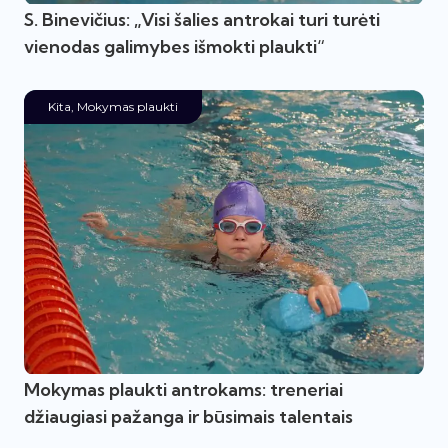
S. Binevičius: „Visi šalies antrokai turi turėti
vienodas galimybes išmokti plaukti“
Kita
,
Mokymas plaukti
Mokymas plaukti antrokams: treneriai
džiaugiasi pažanga ir būsimais talentais