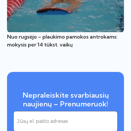
Nuo rugsėjo – plaukimo pamokos antrokams:
mokysis per 14 tūkst. vaikų
Nepraleiskite svarbiausių
naujienų – Prenumeruok!