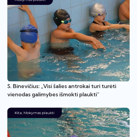
S. Binevičius: „Visi šalies antrokai turi turėti
vienodas galimybes išmokti plaukti“
Kita
,
Mokymas plaukti