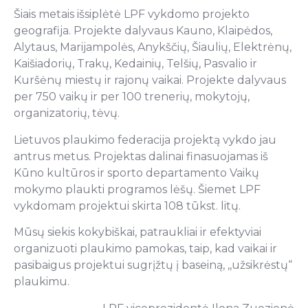
Šiais metais išsiplėtė LPF vykdomo projekto
geografija. Projekte dalyvaus Kauno, Klaipėdos,
Alytaus, Marijampolės, Anykščių, Šiaulių, Elektrėnų,
Kaišiadorių, Trakų, Kedainių, Telšių, Pasvalio ir
Kuršėnų miestų ir rajonų vaikai. Projekte dalyvaus
per 750 vaikų ir per 100 trenerių, mokytojų,
organizatorių, tėvų.
Lietuvos plaukimo federacija projektą vykdo jau
antrus metus. Projektas dalinai finasuojamas iš
Kūno kultūros ir sporto departamento Vaikų
mokymo plaukti programos lėšų. Šiemet LPF
vykdomam projektui skirta 108 tūkst. litų.
Mūsų siekis kokybiškai, patraukliai ir efektyviai
organizuoti plaukimo pamokas, taip, kad vaikai ir
pasibaigus projektui sugrįžtų į baseiną, ,,užsikrėstų“
plaukimu.