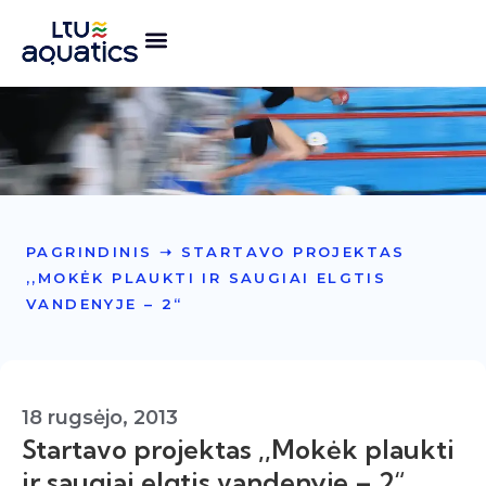
PAGRINDINIS
➝
STARTAVO PROJEKTAS
,,MOKĖK PLAUKTI IR SAUGIAI ELGTIS
VANDENYJE – 2“
18 rugsėjo, 2013
Startavo projektas ,,Mokėk plaukti
ir saugiai elgtis vandenyje – 2“