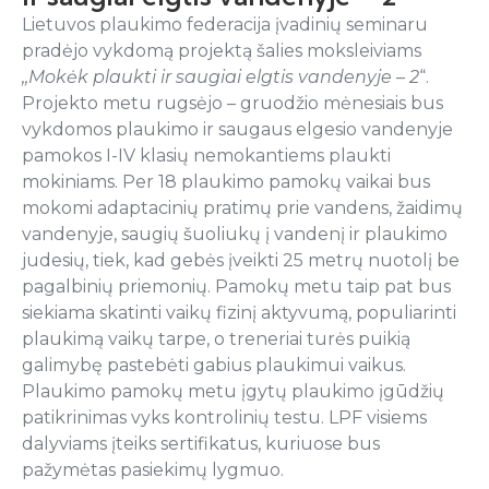
Lietuvos plaukimo federacija įvadinių seminaru
pradėjo vykdomą projektą šalies moksleiviams
,,Mokėk plaukti ir saugiai elgtis vandenyje
– 2
“.
Projekto metu rugsėjo – gruodžio mėnesiais bus
vykdomos plaukimo ir saugaus elgesio vandenyje
pamokos I-IV klasių nemokantiems plaukti
mokiniams. Per 18 plaukimo pamokų vaikai bus
mokomi adaptacinių pratimų prie vandens, žaidimų
vandenyje, saugių šuoliukų į vandenį ir plaukimo
judesių, tiek, kad gebės įveikti 25 metrų nuotolį be
pagalbinių priemonių. Pamokų metu taip pat bus
siekiama skatinti vaikų fizinį aktyvumą, populiarinti
plaukimą vaikų tarpe, o treneriai turės puikią
galimybę pastebėti gabius plaukimui vaikus.
Plaukimo pamokų metu įgytų plaukimo įgūdžių
patikrinimas vyks kontrolinių testu. LPF visiems
dalyviams įteiks sertifikatus, kuriuose bus
pažymėtas pasiekimų lygmuo.