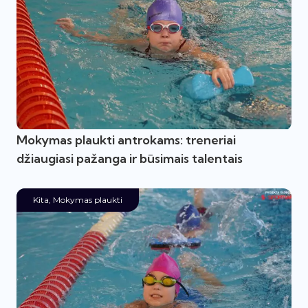
Mokymas plaukti antrokams: treneriai
džiaugiasi pažanga ir būsimais talentais
Kita
,
Mokymas plaukti