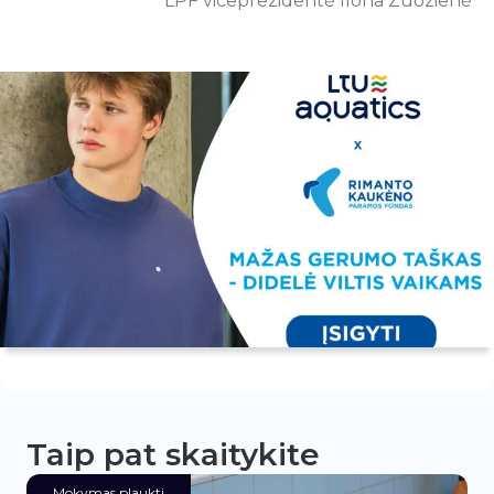
LPF viceprezidentė Ilona Zuozienė
Taip pat skaitykite
Mokymas plaukti