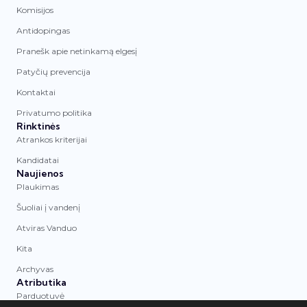
Komisijos
Antidopingas
Pranešk apie netinkamą elgesį
Patyčių prevencija
Kontaktai
Privatumo politika
Rinktinės
Atrankos kriterijai
Kandidatai
Naujienos
Plaukimas
Šuoliai į vandenį
Atviras Vanduo
Kita
Archyvas
Atributika
Parduotuvė