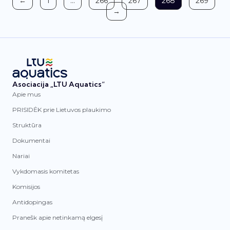
←
1
…
266
267
268
269
→
Asociacija „LTU Aquatics“
Apie mus
PRISIDĖK prie Lietuvos plaukimo
Struktūra
Dokumentai
Nariai
Vykdomasis komitetas
Komisijos
Antidopingas
Pranešk apie netinkamą elgesį