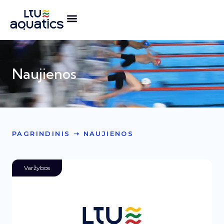
Naujienos
PAGRINDINIS
➝
NAUJIENOS
Varžybos