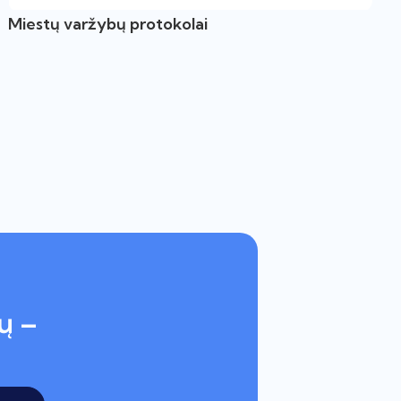
Miestų varžybų protokolai
ų –