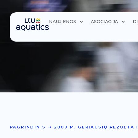
NAUJIENOS
ASOCIACIJA
D
PAGRINDINIS
➝
2009 M. GERIAUSIŲ REZULTAT