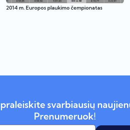
2014 m. Europos plaukimo čempionatas
praleiskite svarbiausių naujien
Prenumeruok!