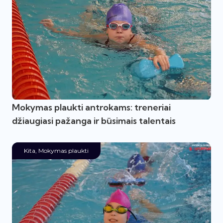
Mokymas plaukti antrokams: treneriai
džiaugiasi pažanga ir būsimais talentais
Kita
,
Mokymas plaukti