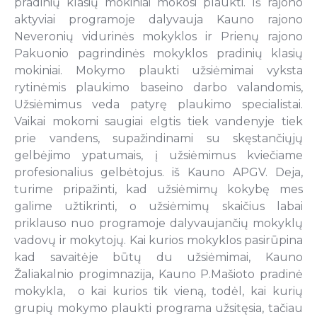
pradinių klasių mokiniai mokosi plaukti. Iš rajono
aktyviai programoje dalyvauja Kauno rajono
Neveronių vidurinės mokyklos ir Prienų rajono
Pakuonio pagrindinės mokyklos pradinių klasių
mokiniai. Mokymo plaukti užsiėmimai vyksta
rytinėmis plaukimo baseino darbo valandomis,
Užsiėmimus veda patyrę plaukimo specialistai.
Vaikai mokomi saugiai elgtis tiek vandenyje tiek
prie vandens, supažindinami su skęstančiųjų
gelbėjimo ypatumais, į užsiėmimus kviečiame
profesionalius gelbėtojus. iš Kauno APGV. Deja,
turime pripažinti, kad užsiėmimų kokybę mes
galime užtikrinti, o užsiėmimų skaičius labai
priklauso nuo programoje dalyvaujančių mokyklų
vadovų ir mokytojų. Kai kurios mokyklos pasirūpina
kad savaitėje būtų du užsiėmimai, Kauno
Žaliakalnio progimnazija, Kauno P.Mašioto pradinė
mokykla, o kai kurios tik vieną, todėl, kai kurių
grupių mokymo plaukti programa užsitęsia, tačiau