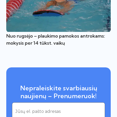
Nuo rugsėjo – plaukimo pamokos antrokams:
mokysis per 14 tūkst. vaikų
Nepraleiskite svarbiausių
naujienų – Prenumeruok!