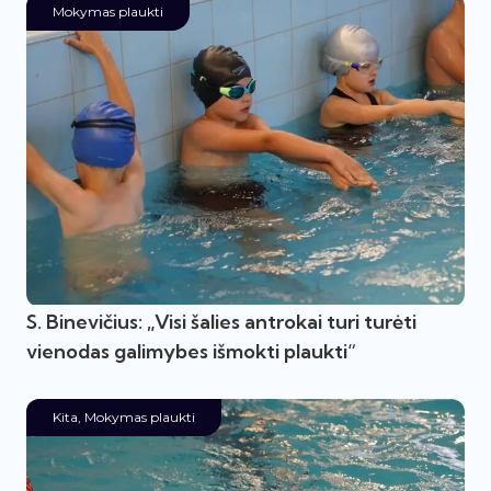
Mokymas plaukti
S. Binevičius: „Visi šalies antrokai turi turėti
vienodas galimybes išmokti plaukti“
Kita
,
Mokymas plaukti