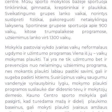
centre. Mūsų sporto mokyklos bazėje sportuoja
tinklininkai, gimnastai, krepšininkai ir plaukikai.
Sveikatingumo grupes lanko vaikai, norintys
sustiprėti fiziškai, pakoreguoti netaisyklingą
laikyseną. Sportinėse grupėse sportuoja apie 900
vaikų, kitose trumpalaikėse programose,
užsiėmimus lanko virš 1300 vaikų.
Mokykla pastoviai vykdo įvairias vaikų neformalaus
ugdymo ir užimtumo programas. Viena iš jų – vaikų
mokymas plaukti. Tai yra ne tik užimtumo bet ir
prevencijos nuo nelaimingų užsiėmimų programa,
nes mokantis plaukti labiau pasitiki savimi, gali ir
sugeba padėti kitiems. Susirūpinus vaikų saugumu
vandenyje vyriausybiniu lygiu, mokymo plaukti
programos susilaukė dar didesnio tėvų ir mokytojų
dėmesio. Kauno Centro sporto mokykla gali
pasigirti, kad turėdama mažą ir didelį plaukimo
baseinus, gali mokyti plaukti įvairaus amžiaus