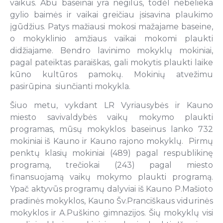
vaikus. Abu baseinai yra negilūs, todėl nebelieka
gylio baimės ir vaikai greičiau įsisavina plaukimo
įgūdžius. Patys mažiausi mokosi mažajame baseine,
o mokyklinio amžiaus vaikai mokomi plaukti
didžiajame. Bendro lavinimo mokyklų mokiniai,
pagal pateiktas paraiškas, gali mokytis plaukti laike
kūno kultūros pamokų. Mokinių atvežimu
pasirūpina siunčianti mokykla.
Šiuo metu, vykdant LR Vyriausybės ir Kauno
miesto savivaldybės vaikų mokymo plaukti
programas, mūsų mokyklos baseinus lanko 732
mokiniai iš Kauno ir Kauno rajono mokyklų. Pirmų
penktų klasių mokiniai (489) pagal respublikinę
programą, trečiokai (243) pagal miesto
finansuojamą vaikų mokymo plaukti programą.
Ypač aktyvūs programų dalyviai iš Kauno P.Mašioto
pradinės mokyklos, Kauno Šv.Pranciškaus vidurinės
mokyklos ir A.Puškino gimnazijos. Šių mokyklų visi