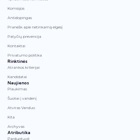
Komisijos
Antidopingas
Pranešk apie netinkamą elgesį
Patyčių prevencija
Kontaktai
Privatumo politika
Rinktinės
Atrankos kriterijai
Kandidatai
Naujienos
Plaukimas
Šuoliai į vandenį
Atviras Vanduo
Kita
Archyvas
Atributika
Parduotuvė