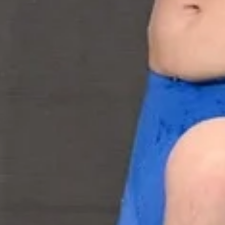
G. Varn
pasir