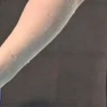
 užbaigė
ionate