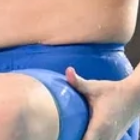
eckis ir S. Konecki
odymą Europos čemp
DAUGIAU