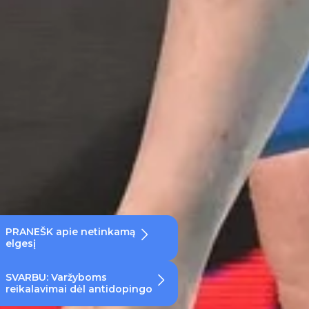
PRANEŠK apie netinkamą
elgesį
SVARBU: Varžyboms
reikalavimai dėl antidopingo