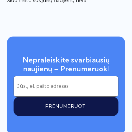
Šiuo metu susijusių naujienų nėra
Nepraleiskite svarbiausių
naujienų – Prenumeruok!
PRENUMERUOTI