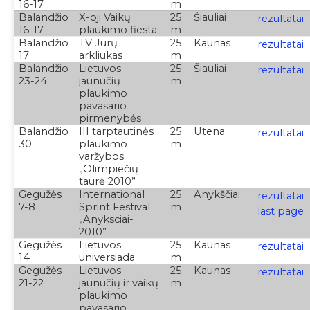
16-17
m
Balandžio
X-oji Vaikų
25
Šiauliai
rezultatai
16-17
plaukimo fiesta
m
Balandžio
TV Jūrų
25
Kaunas
rezultatai
17
arkliukas
m
Balandžio
Lietuvos
25
Šiauliai
rezultatai
23-24
jaunučių
m
plaukimo
pavasario
pirmenybės
Balandžio
III tarptautinės
25
Utena
rezultatai
30
plaukimo
m
varžybos
„Olimpiečių
taurė 2010”
Gegužės
International
25
Anykščiai
rezultatai
7-8
Sprint Festival
m
last page
„Anyksciai-
2010”
Gegužės
Lietuvos
25
Kaunas
rezultatai
14
universiada
m
Gegužės
Lietuvos
25
Kaunas
rezultatai
21-22
jaunučių ir vaikų
m
plaukimo
pavasario