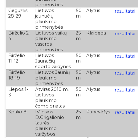
pirmenybės
Gegužės
Lietuvos
50
Alytus
rezultatai
28-29
jaunučių
m
plaukimo
pirmenybės
Birželio 2-
Lietuvos vaikų
25
Klaipėda
rezultatai
4
plaukimo
m
vasaros
pirmenybės
Birželio
Lietuvos
50
Alytus
rezultatai
11-12
Jaunučių
m
sporto žaidynės
Birželio
Lietuvos Jaunių
50
Alytus
rezultatai
18-19
plaukimo
m
pirmenybės
Liepos 1-
Atviras 2010 m.
50
Alytus
rezultatai
3
Lietuvos
m
plaukimo
čempionatas
Spalio 8
IV-osios
25
Panevėžys
rezultatai
D.Grigalionio
m
taurės
plaukimo
varžybos