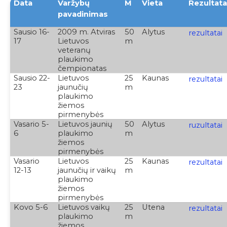
Data
Varžybų
M
Vieta
Rezultata
pavadinimas
Sausio 16-
2009 m. Atviras
50
Alytus
rezultatai
17
Lietuvos
m
veteranų
plaukimo
čempionatas
Sausio 22-
Lietuvos
25
Kaunas
rezultatai
23
jaunučių
m
plaukimo
žiemos
pirmenybės
Vasario 5-
Lietuvos jaunių
50
Alytus
ruzultatai
6
plaukimo
m
žiemos
pirmenybės
Vasario
Lietuvos
25
Kaunas
rezultatai
12-13
jaunučių ir vaikų
m
plaukimo
žiemos
pirmenybės
Kovo 5-6
Lietuvos vaikų
25
Utena
rezultatai
plaukimo
m
žiemos