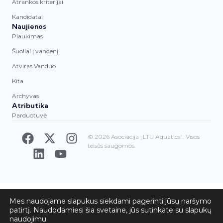
Atrankos kriterijai
Kandidatai
Naujienos
Plaukimas
Šuoliai į vandenį
Atviras Vanduo
Kita
Archyvas
Atributika
Parduotuvė
© 2026 Asociacija „LTU Aquatics“. Visos
teisės saugomos.
Mes naudojame slapukus siekdami pagerinti jūsų naršymo
patirtį. Naudodamiesi šia svetaine, jūs sutinkate su slapukų
naudojimu.