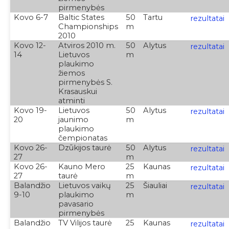
pirmenybės
Kovo 6-7
Baltic States
50
Tartu
re
zultatai
Championships
m
2010
Kovo 12-
Atviros 2010 m.
50
Alytus
rezultatai
14
Lietuvos
m
plaukimo
žiemos
pirmenybės S.
Krasauskui
atminti
Kovo 19-
Lietuvos
50
Alytus
rezultatai
20
jaunimo
m
plaukimo
čempionatas
Kovo 26-
Dzūkijos taurė
50
Alytus
rezultatai
27
m
Kovo 26-
Kauno Mero
25
Kaunas
rezultatai
27
taurė
m
Balandžio
Lietuvos vaikų
25
Šiauliai
rezultatai
9-10
plaukimo
m
pavasario
pirmenybės
Balandžio
TV Vilijos taurė
25
Kaunas
rezultatai