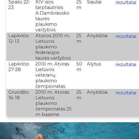
Spalio 22-
XIV-sios
25
Šiauliai
rezultatai
23
tarptautinės
m
A.Dambrausko
taurės
plaukimo
varžybos
Lapkričio
Atviros 2010 m.
25
Anykščiai
rezultatai
12-13
Lietuvos
m
plaukimo
federacijos
taurės varžybos
Lapkričio
2010 m. Atviras
50
Alytus
rezultatai
27-28
Lietuvos
m
veteranų
plaukimo
čempionatas
Gruodžio
2010 m. Atviras
25
Anykščiai
rezultatai
16-18
Lietuvos
m
plaukimo
čempionatas 25
m baseine