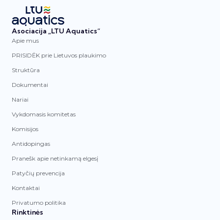
Asociacija „LTU Aquatics“
Apie mus
PRISIDĖK prie Lietuvos plaukimo
Struktūra
Dokumentai
Nariai
Vykdomasis komitetas
Komisijos
Antidopingas
Pranešk apie netinkamą elgesį
Patyčių prevencija
Kontaktai
Privatumo politika
Rinktinės