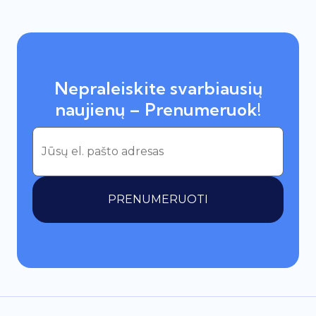
Nepraleiskite svarbiausių
naujienų – Prenumeruok!
PRENUMERUOTI