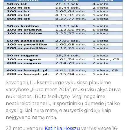
Savaitgalį, Liuksemburge vykusiose plaukimo
varžybose „Euro meet 2013“, mūsų visų akys buvo
nukreiptos į Rūta Meilutytę Visgi negalime
neatkreipti trenerių ir sportininkų dėmesio į tai ko
akys ligi šiol nėra matę, o ausys tik girdėję kaip
neįgyvendinamą mitą.
23 metų vengrė
Katinka Hosszu
varžėsi visose 16-