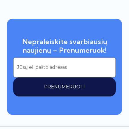
Nepraleiskite svarbiausių
naujienų – Prenumeruok!
PRENUMERUOTI