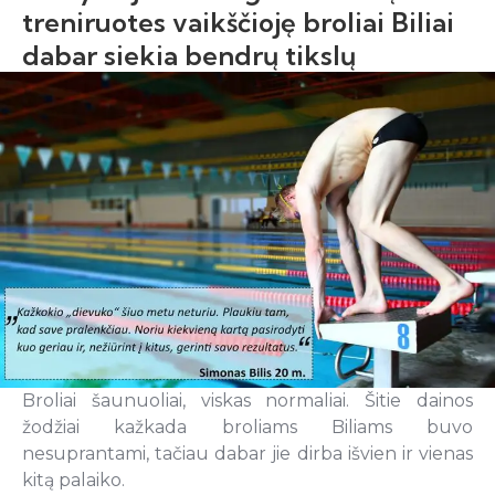
treniruotes vaikščioję broliai Biliai
dabar siekia bendrų tikslų
Broliai šaunuoliai, viskas normaliai. Šitie dainos
žodžiai kažkada broliams Biliams buvo
nesuprantami, tačiau dabar jie dirba išvien ir vienas
kitą palaiko.