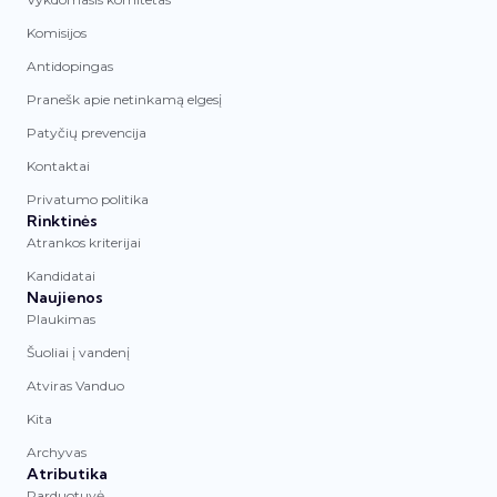
Komisijos
Antidopingas
Pranešk apie netinkamą elgesį
Patyčių prevencija
Kontaktai
Privatumo politika
Rinktinės
Atrankos kriterijai
Kandidatai
Naujienos
Plaukimas
Šuoliai į vandenį
Atviras Vanduo
Kita
Archyvas
Atributika
Parduotuvė