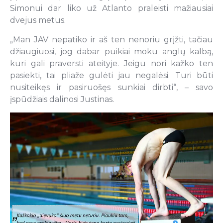
Simonui dar liko už Atlanto praleisti mažiausiai
dvejus metus.
„Man JAV nepatiko ir aš ten nenoriu grįžti, tačiau
džiaugiuosi, jog dabar puikiai moku anglų kalbą,
kuri gali praversti ateityje. Jeigu nori kažko ten
pasiekti, tai pliaže gulėti jau negalėsi. Turi būti
nusiteikęs ir pasiruošęs sunkiai dirbti“, – savo
įspūdžiais dalinosi Justinas.