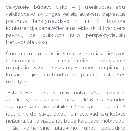
Vaikystėje būdavo visko – į treniruotes abu
vaikščiodavo skirtingais keliais, atliekant paprastus
pratimus lenktyniaudavo ir t.t. Ši broliška
konkurencija panevėžiečiams leido iškilti į vandens
paviršių bei puikuotis tarp perspektyviausių
Lietuvos plaukikų.
Šiuo metu Justinas ir Simonas ruošiasi Lietuvos
čempionatui, bet netolimoje ateityje – mintys apie
rugpjūčio 13-24 d. vyksiantį Europos čempionatą,
kuriame jie pretenduota plaukti estafetės
rungtyje.
„Estafetėse tu plauki individualiai, tačiau galvoji ir
apie kitus, kurie stovi ant baseino krašto. Komandos
draugai visada tave palaiko ir žinai, kad tu plauki už
juos, o ne dėl savęs. Jeigu jie mato, kad tau kažkas
neišeina, tai jie visada ras būdą kaip tave motyvuoti,
– šią komandinę plaukimo rungtį apibūdino