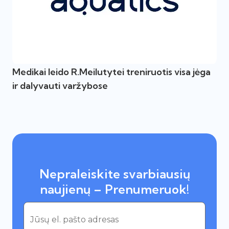
Medikai leido R.Meilutytei treniruotis visa jėga
ir dalyvauti varžybose
Nepraleiskite svarbiausių
naujienų – Prenumeruok!