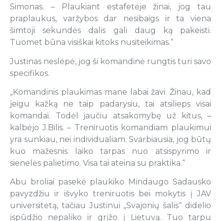
Simonas. – Plaukiant estafetėje žinai, jog tau
praplaukus, varžybos dar nesibaigs ir ta viena
šimtoji sekundės dalis gali daug ką pakeisti.
Tuomet būna visiškai kitoks nusiteikimas.“
Justinas neslėpė, jog ši komandinė rungtis turi savo
specifikos.
„Komandinis plaukimas mane labai žavi. Žinau, kad
jeigu kažką ne taip padarysiu, tai atsilieps visai
komandai. Todėl jaučiu atsakomybę už kitus, –
kalbėjo J.Bilis. – Treniruotis komandiam plaukimui
yra sunkiau, nei individualiam. Svarbiausia, jog būtų
kuo mažesnis laiko tarpas nuo atsispyrimo ir
sienelės palietimo. Visa tai ateina su praktika.“
Abu broliai pasekė plaukiko Mindaugo Sadausko
pavyzdžiu ir išvyko treniruotis bei mokytis į JAV
universitetą, tačiau Justinui „Svajonių šalis“ didelio
įspūdžio nepaliko ir grįžo į Lietuvą. Tuo tarpu