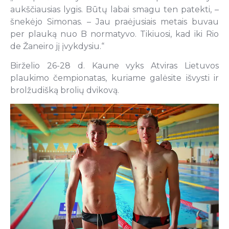
aukščiausias lygis. Būtų labai smagu ten patekti, –
šnekėjo Simonas. – Jau praėjusiais metais buvau
per plauką nuo B normatyvo. Tikiuosi, kad iki Rio
de Žaneiro jį įvykdysiu.“
Birželio 26-28 d. Kaune vyks Atviras Lietuvos
plaukimo čempionatas, kuriame galėsite išvysti ir
brolžudišką brolių dvikovą.