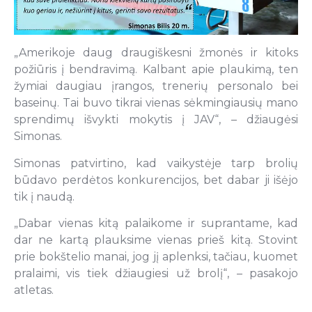
„Amerikoje daug draugiškesni žmonės ir kitoks
požiūris į bendravimą. Kalbant apie plaukimą, ten
žymiai daugiau įrangos, trenerių personalo bei
baseinų. Tai buvo tikrai vienas sėkmingiausių mano
sprendimų išvykti mokytis į JAV“, – džiaugėsi
Simonas.
Simonas patvirtino, kad vaikystėje tarp brolių
būdavo perdėtos konkurencijos, bet dabar ji išėjo
tik į naudą.
„Dabar vienas kitą palaikome ir suprantame, kad
dar ne kartą plauksime vienas prieš kitą. Stovint
prie bokštelio manai, jog jį aplenksi, tačiau, kuomet
pralaimi, vis tiek džiaugiesi už brolį“, – pasakojo
atletas.