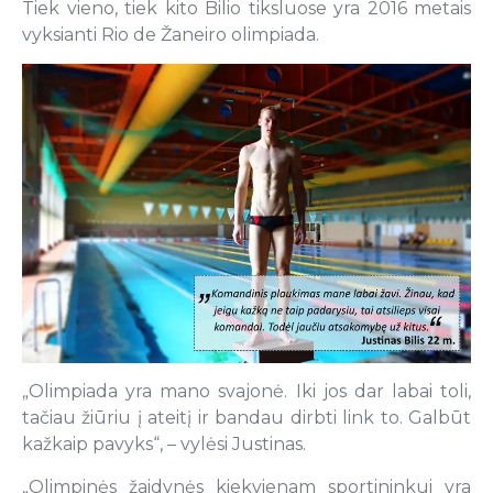
Tiek vieno, tiek kito Bilio tiksluose yra 2016 metais
vyksianti Rio de Žaneiro olimpiada.
„Olimpiada yra mano svajonė. Iki jos dar labai toli,
tačiau žiūriu į ateitį ir bandau dirbti link to. Galbūt
kažkaip pavyks“, – vylėsi Justinas.
„Olimpinės žaidynės kiekvienam sportininkui yra