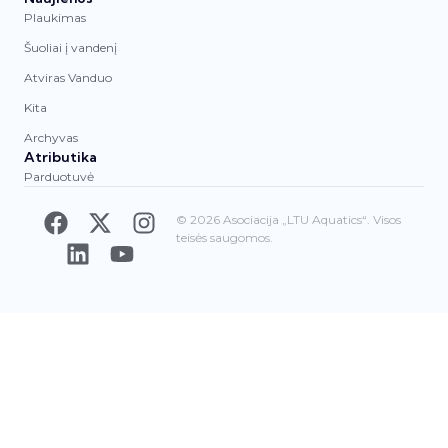
Plaukimas
Šuoliai į vandenį
Atviras Vanduo
Kita
Archyvas
Atributika
Parduotuvė
© 2026 Asociacija „LTU Aquatics“. Visos
teisės saugomos.