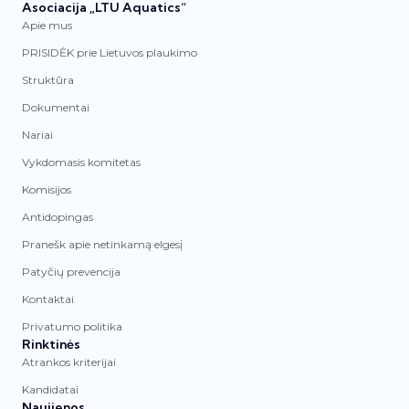
Asociacija „LTU Aquatics“
Apie mus
PRISIDĖK prie Lietuvos plaukimo
Struktūra
Dokumentai
Nariai
Vykdomasis komitetas
Komisijos
Antidopingas
Pranešk apie netinkamą elgesį
Patyčių prevencija
Kontaktai
Privatumo politika
Rinktinės
Atrankos kriterijai
Kandidatai
Naujienos