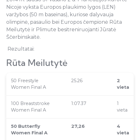
Nicoje vyksta Europos plaukimo lygos (LEN)
varžybos (50 m baseinas), kuriose dalyvauja
olimpinė, pasaulio bei Europos čempionė Rūta
Meilutytė ir Plimute besitreniruojanti Jūratė
Ščerbinskaitė.
Rezultatai:
Rūta Meilutytė
50 Freestyle
25.26
2
Women Final A
vieta
100 Breaststroke
1:07.37
1
Women Final A
vieta
50 Butterfly
27,26
4
Women Final A
vieta