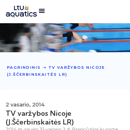
PAGRINDINIS
➝
TV VARŽYBOS NICOJE
(J.ŠČERBINSKAITĖS LR)
2 vasario, 2014
TV varžybos Nicoje
(J.Ščerbinskaitės LR)
2014 m. sausio 31-vasario 2 d. Prancūzijos kurorte