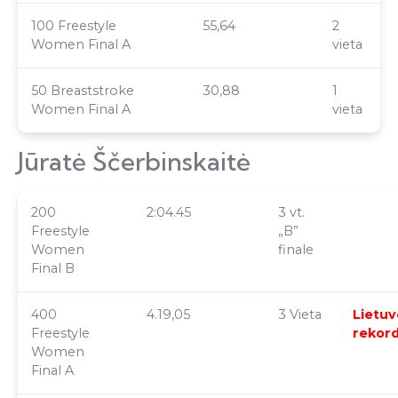
100 Freestyle
55,64
2
Women Final A
vieta
50 Breaststroke
30,88
1
Women Final A
vieta
Jūratė Ščerbinskaitė
200
2:04.45
3 vt.
Freestyle
„B”
Women
finale
Final B
400
4.19,05
3 Vieta
Lietuv
Freestyle
rekor
Women
Final A