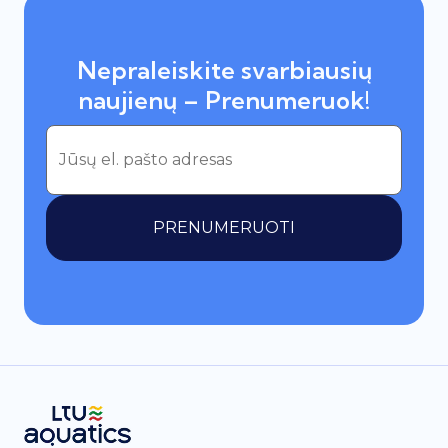
Nepraleiskite svarbiausių
naujienų – Prenumeruok!
PRENUMERUOTI