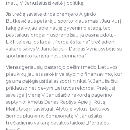
metų V. Janušaitis iškeitė į politiką.
Jis trečią savaitę dirba premjero Algirdo
Butkevičiaus patarėju sporto klausimais. „Jau kurį
laiką galvojau apie naują gyvenimo etapą, tad
pasitaikius progai nusprendžiau ja pasinaudoti, –
LRT televizijos laidai „Pergalės kaina“ trečiadienį
vakare sakys V. Janušaitis. – Darbas Vyriausybėje su
sportininko karjera nesuderinama.“
Vienas geriausių pastarojo dešimtmečio Lietuvos
plaukikų jau atsisakė ir valstybinio finansavimo, kurį
gauna pajėgiausi šalies sportininkai. V. Janušaičiui
priklauso net devyni Lietuvos rekordai. Praėjusį
savaitgalį vieną V. Janušaičio rekordą pagerino
septyniolikmetis Danas Rapšys. Apie jį, Rūtą
Meilutytę ir savaitgalį Alytuje vykusį Lietuvos
žiemos plaukimo čempionatą V. Janušaitis
trečiadienio vakarą pasakos laidoje „Pergalės
kaina“.