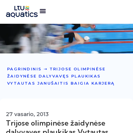
PAGRINDINIS
➝
TRIJOSE OLIMPINĖSE
ŽAIDYNĖSE DALYVAVĘS PLAUKIKAS
VYTAUTAS JANUŠAITIS BAIGIA KARJERĄ
27 vasario, 2013
Trijose olimpinėse žaidynėse
dalyvavęs plaukikas Vytautas