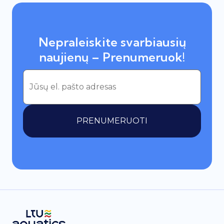
Nepraleiskite svarbiausių
naujienų – Prenumeruok!
PRENUMERUOTI