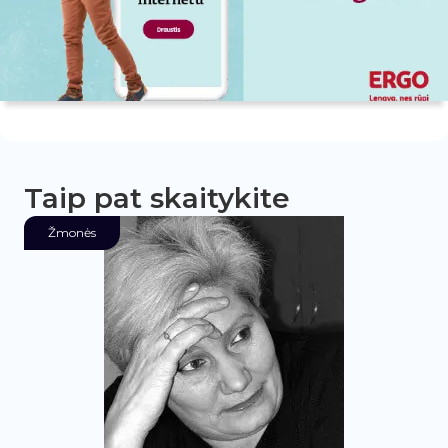
Taip pat skaitykite
Žmonės