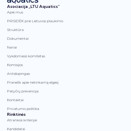
Asociacija „LTU Aquatics“
Apie mus
PRISIDĖK prie Lietuvos plaukimo
Struktūra
Dokumentai
Nariai
Vykdomasis komitetas
Komisijos
Antidopingas
Pranešk apie netinkamą elgesį
Patyčių prevencija
Kontaktai
Privatumo politika
Rinktinės
Atrankos kriterijai
Kandidatai