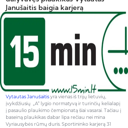
Janušaitis baigia karjerą
Vytautas Janušaitis
yra vienas iš trijų lietuvių,
įvykdžiusių „A“ lygio normatyvą ir turinčių kelialapį
į pasaulio plaukimo čempionatą šiai vasarai. Tačiau į
baseiną plaukikas dabar lipa rečiau nei mina
Vyriausybės rūmų duris. Sportininko karjerą 31