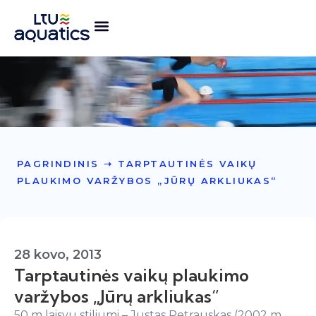
PAGRINDINIS
➝
TARPTAUTINĖS VAIKŲ
PLAUKIMO VARŽYBOS „JŪRŲ ARKLIUKAS“
28 kovo, 2013
Tarptautinės vaikų plaukimo
varžybos „Jūrų arkliukas“
50 m laisvu stiliumi – Justas Petrauskas (2002 m.