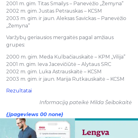
2001 m. gim. Titas Smailys – Panevėžio „Žemyna”
2002 m. gim. Justas Petrauskas – KCSM
2003 m. gim. ir jaun. Aleksas Savickas – Panevėžio
„Žemyna”
Varžybų geriausios mergaitės pagal amžiaus
grupes:
2000 m. gim. Meda Kulbačiauskaitė – KPM „Vilija”
2001 m. gim. Ieva Jacevičiūtė – Alytaus SRC
2002 m. gim. Luka Astrauskaitė – KCSM
2003 m. gim. ir jaun. Marija Rutkauskaitė – KCSM
Rezultatai
Informaciją pateikė Milda Šeibokaitė
{jpageviews 00 none}