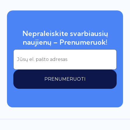
Nepraleiskite svarbiausių
naujienų – Prenumeruok!
PRENUMERUOTI