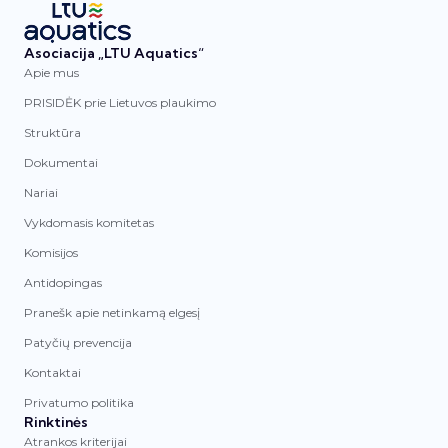
Asociacija „LTU Aquatics“
Apie mus
PRISIDĖK prie Lietuvos plaukimo
Struktūra
Dokumentai
Nariai
Vykdomasis komitetas
Komisijos
Antidopingas
Pranešk apie netinkamą elgesį
Patyčių prevencija
Kontaktai
Privatumo politika
Rinktinės
Atrankos kriterijai