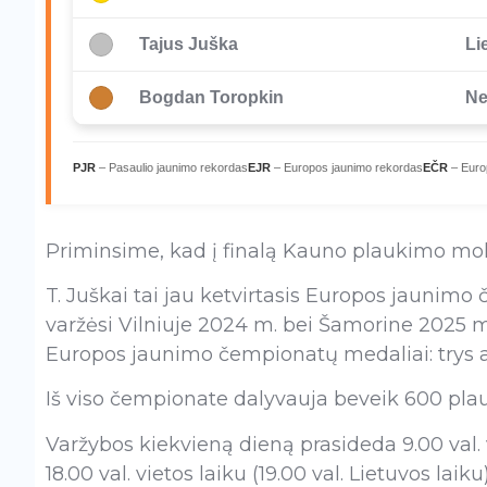
Tajus Juška
Li
2
Bogdan Toropkin
Ne
3
PJR
– Pasaulio jaunimo rekordas
EJR
– Europos jaunimo rekordas
EČR
– Euro
Priminsime, kad į finalą Kauno plaukimo mokyk
T. Juškai tai jau ketvirtasis Europos jaunimo
varžėsi Vilniuje 2024 m. bei Šamorine 2025 m
Europos jaunimo čempionatų medaliai: trys au
Iš viso čempionate dalyvauja beveik 600 pla
Varžybos kiekvieną dieną prasideda 9.00 val. vie
18.00 val. vietos laiku (19.00 val. Lietuvos laiku)