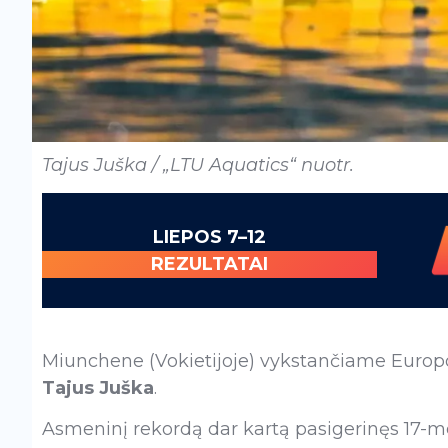
Tajus Juška / „LTU Aquatics“ nuotr.
LIEPOS 7–12
REZULTATAI
Miunchene (Vokietijoje) vykstančiame Europ
Tajus Juška
.
Asmeninį rekordą dar kartą pasigerinęs 17-me