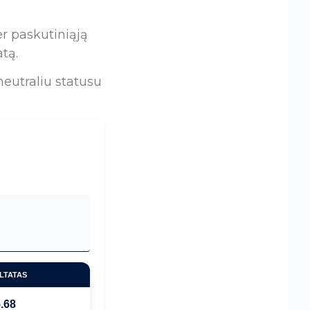
er paskutiniąją
tą.
 neutraliu statusu
LTATAS
.68