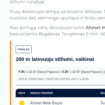
stiliumi rungtyje.
Pusę distancijos tempą varžovams diktavęs T. 
nuotolio dalį sėkmingai spurtavo ir finišo sie
Nuo pirmąją vietą iškovojusio turko
Ahmet M
besivaržantis Bogdanas Toropkinas (1 min. 46,1
FINALAS
200 m laisvuoju stiliumi, vaikinai
PJR:
1:42.97 (David Popovici) |
EJR:
1:42.97 (David Popovici) 
2025 M. ČEMPIONAS: CHRISTIAN GIEFING (AUT) (1:46.88)
VIETA
VARDAS PAVARDĖ
ŠAL
Ahmet Mete Boylu
Tu
1