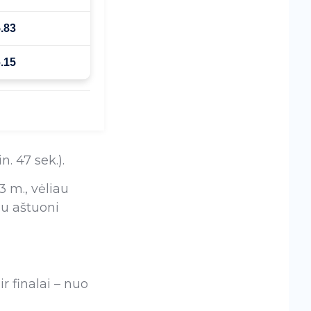
.83
.15
. 47 sek.).
3 m., vėliau
au aštuoni
ir finalai – nuo