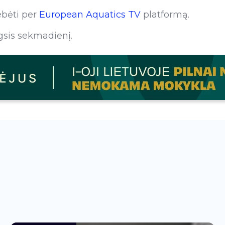
ebėti per
European Aquatics TV
platformą.
sis sekmadienį.