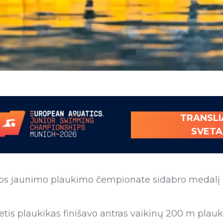
TRANSLI
SVETA
os jaunimo plaukimo čempionate sidabro medalį L
tis plaukikas finišavo antras vaikinų 200 m plau