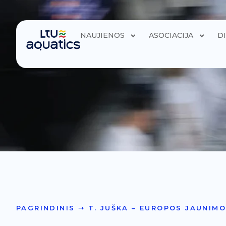
NAUJIENOS
ASOCIACIJA
D
PAGRINDINIS
➝
T. JUŠKA – EUROPOS JAUNIM