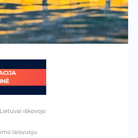
ACIJA
INĖ
ietuvai iškovojo
kimo laisvuoju