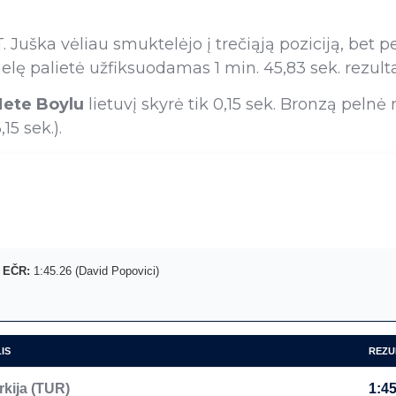
Juška vėliau smuktelėjo į trečiąją poziciją, bet p
nelę palietė užfiksuodamas 1 min. 45,83 sek. rezulta
ete Boylu
lietuvį skyrė tik 0,15 sek. Bronzą pelnė
5 sek.).
|
EČR:
1:45.26 (David Popovici)
IS
REZU
rkija (TUR)
1:45