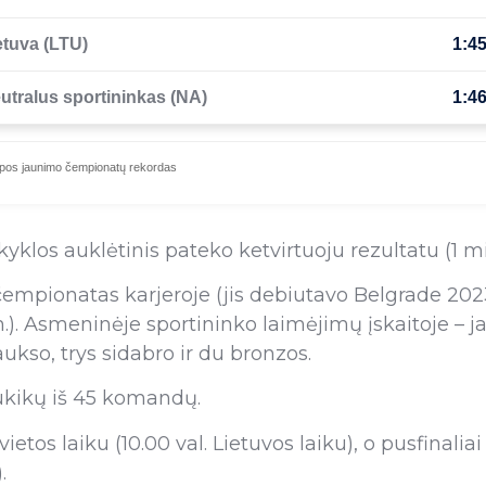
etuva (LTU)
1:45
utralus sportininkas (NA)
1:46
pos jaunimo čempionatų rekordas
los auklėtinis pateko ketvirtuoju rezultatu (1 min
 čempionatas karjeroje (jis debiutavo Belgrade 202
.). Asmeninėje sportininko laimėjimų įskaitoje – j
kso, trys sidabro ir du bronzos.
ukikų iš 45 komandų.
tos laiku (10.00 val. Lietuvos laiku), o pusfinaliai 
.