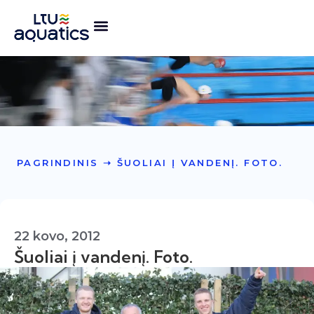
PAGRINDINIS
➝
ŠUOLIAI Į VANDENĮ. FOTO.
22 kovo, 2012
Šuoliai į vandenį. Foto.