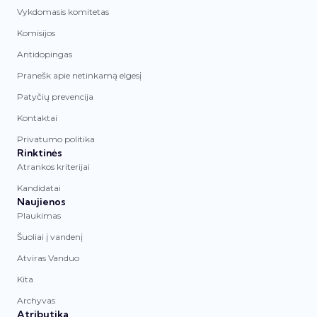
Vykdomasis komitetas
Komisijos
Antidopingas
Pranešk apie netinkamą elgesį
Patyčių prevencija
Kontaktai
Privatumo politika
Rinktinės
Atrankos kriterijai
Kandidatai
Naujienos
Plaukimas
Šuoliai į vandenį
Atviras Vanduo
Kita
Archyvas
Atributika