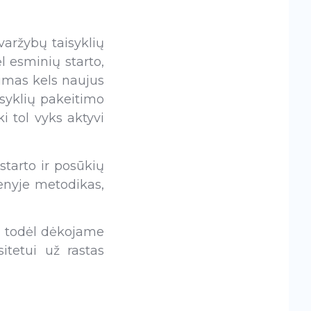
aržybų taisyklių
 esminių starto,
timas kels naujus
isyklių pakeitimo
 tol vyks aktyvi
starto ir posūkių
enyje metodikas,
, todėl dėkojame
itetui už rastas