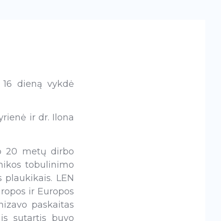
o 16 dieną vykdė
ienė ir dr. Ilona
ip 20 metų dirbo
nikos tobulinimo
s plaukikais. LEN
ropos ir Europos
nizavo paskaitas
is sutartis buvo