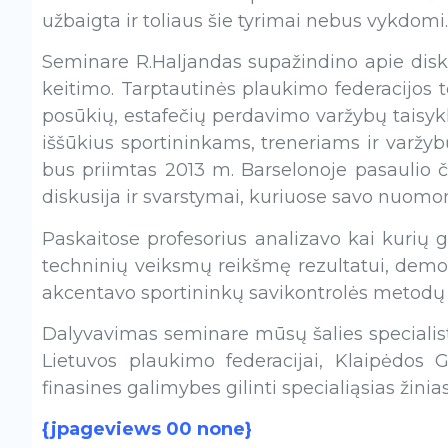
užbaigta ir toliaus šie tyrimai nebus vykdomi.
Seminare R.Haljandas supažindino apie disk
keitimo. Tarptautinės plaukimo federacijos 
posūkių, estafečių perdavimo varžybų taisykl
iššūkius sportininkams, treneriams ir varžyb
bus priimtas 2013 m. Barselonoje pasaulio 
diskusija ir svarstymai, kuriuose savo nuomonę
Paskaitose profesorius analizavo kai kurių 
techninių veiksmų reikšmę rezultatui, demo
akcentavo sportininkų savikontrolės metodų 
Dalyvavimas seminare mūsų šalies speciali
Lietuvos plaukimo federacijai, Klaipėdos G
finasines galimybes gilinti specialiąsias žinias
{jpageviews 00 none}