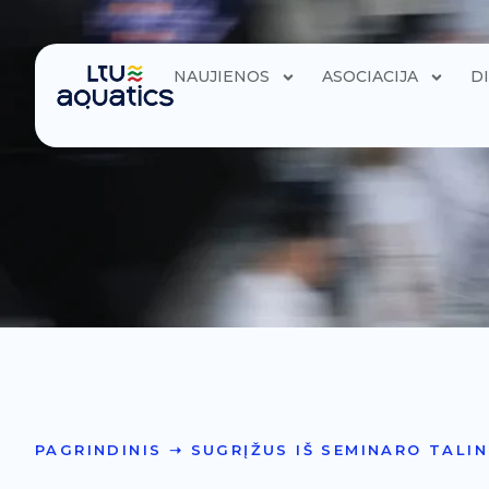
NAUJIENOS
ASOCIACIJA
D
PAGRINDINIS
➝
SUGRĮŽUS IŠ SEMINARO TALIN