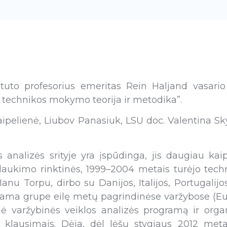
stituto profesorius emeritas Rein Haljand vasari
 technikos mokymo teorija ir metodika”.
elienė, Liubov Panasiuk, LSU doc. Valentina Skyr
s analizės srityje yra įspūdinga, jis daugiau ka
laukimo rinktinės, 1999–2004 metais turėjo tech
Ianu Torpu, dirbo su Danijos, Italijos, Portugalijo
ma grupe eilę metų pagrindinėse varžybose (Eu
ė varžybinės veiklos analizės programą ir orga
 klausimais. Dėja, dėl lėšų stygiaus 2012 meta