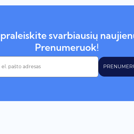
praleiskite svarbiausių naujien
Prenumeruok!
PRENUMER