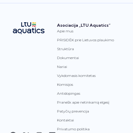
Asociacija „LTU Aquatics“
Apie mus
PRISIDĖK prie Lietuvos plaukimo
Struktūra
Dokumentai
Nariai
Vykdomasis komitetas
Komisijos
Antidopingas
Pranešk apie netinkamą elgesį
Patyčių prevencija
Kontaktai
Privatumo politika