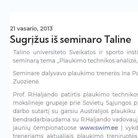
21 vasario, 2013
Sugrįžus iš seminaro Taline
Talino universiteto Sveikatos ir sporto in
seminarą tema ,,Plaukimo technikos analizė,
Seminare dalyvavo plaukimo trenerės Ina Paip
Zuozienė.
Prof. R.Haljando patirtis plaukimo techniko
mokslinėje grupėje prie Sovietų Sąjungos p
darbo sutartį su garsiu Australijos plaukiku 
bendradarbiaudama su R.Haljando vadovauja
jaunių čempionatuose
www.swim.ee
) vykd
treneriams aktualiais plaukimo treniruotės