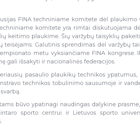
usijas FINA techniniame komitete dėl plaukimo v
techniniame komitete yra rimtai diskutuojama dėl
ių keitimo plaukime. Šių varžybų taisyklių pakei
ų teisėjams. Galutinis sprendimas dėl varžybų ta
čempionato metu vyksiančiame FINA kongrese. Iki
 gali išsakyti ir nacionalinės federacijos.
geriausių pasaulio plaukikų technikos ypatumus, 
nstravo technikos tobulinimo sausumoje ir vand
svarbą.
stams būvo ypatinagi naudingas dalykine prasme
intaro sporto centrui ir Lietuvos sporto univers
.