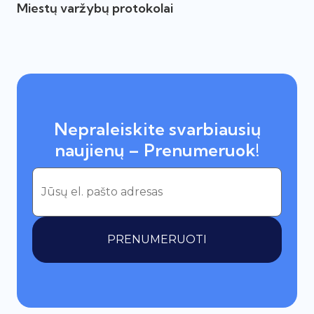
Miestų varžybų protokolai
Nepraleiskite svarbiausių
naujienų – Prenumeruok!
PRENUMERUOTI