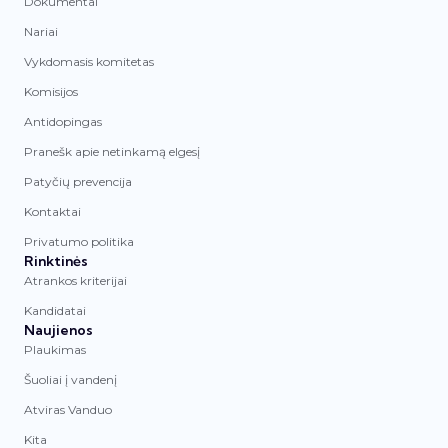
Dokumentai
Nariai
Vykdomasis komitetas
Komisijos
Antidopingas
Pranešk apie netinkamą elgesį
Patyčių prevencija
Kontaktai
Privatumo politika
Rinktinės
Atrankos kriterijai
Kandidatai
Naujienos
Plaukimas
Šuoliai į vandenį
Atviras Vanduo
Kita