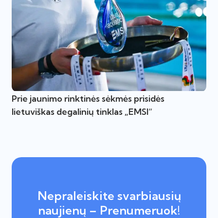
Prie jaunimo rinktinės sėkmės prisidės
lietuviškas degalinių tinklas „EMSI“
Nepraleiskite svarbiausių
naujienų – Prenumeruok!