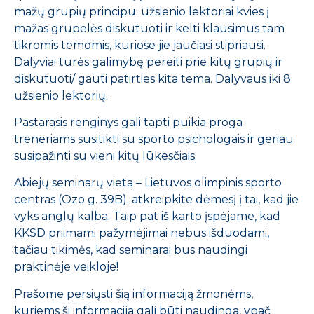
mažų grupių principu: užsienio lektoriai kvies į
mažas grupelės diskutuoti ir kelti klausimus tam
tikromis temomis, kuriose jie jaučiasi stipriausi.
Dalyviai turės galimybę pereiti prie kitų grupių ir
diskutuoti/ gauti patirties kita tema. Dalyvaus iki 8
užsienio lektorių.
Pastarasis renginys gali tapti puikia proga
treneriams susitikti su sporto psichologais ir geriau
susipažinti su vieni kitų lūkesčiais.
Abiejų seminarų vieta – Lietuvos olimpinis sporto
centras (Ozo g. 39B). atkreipkite dėmesį į tai, kad jie
vyks anglų kalba. Taip pat iš karto įspėjame, kad
KKSD priimami pažymėjimai nebus išduodami,
tačiau tikimės, kad seminarai bus naudingi
praktinėje veikloje!
Prašome persiųsti šią informaciją žmonėms,
kuriems ši informacija gali būti naudinga, ypač