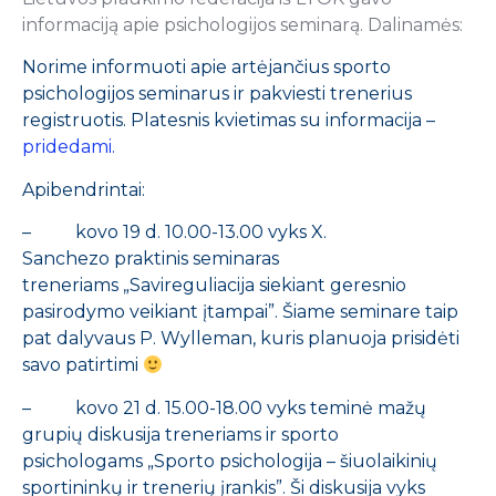
informaciją apie psichologijos seminarą. Dalinamės:
Norime informuoti apie artėjančius sporto
psichologijos seminarus ir pakviesti trenerius
registruotis. Platesnis kvietimas su informacija –
pridedami.
Apibendrintai:
– kovo 19 d. 10.00-13.00 vyks X.
Sanchezo praktinis seminaras
treneriams „Savireguliacija siekiant geresnio
pasirodymo veikiant įtampai”. Šiame seminare taip
pat dalyvaus P. Wylleman, kuris planuoja prisidėti
savo patirtimi
– kovo 21 d. 15.00-18.00 vyks teminė mažų
grupių diskusija treneriams ir sporto
psichologams „Sporto psichologija – šiuolaikinių
sportininkų ir trenerių įrankis”. Ši diskusija vyks