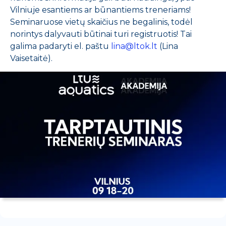
Vilniuje esantiems ar būnantiems treneriams!
Seminaruose vietų skaičius ne begalinis, todėl
norintys dalyvauti būtinai turi registruotis! Tai
galima padaryti el. paštu
lina@ltok.lt
(Lina
Vaisetaitė).