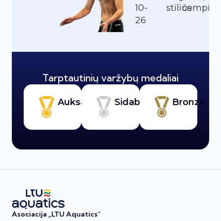
10-
stilius
čempion
26
Tarptautinių varžybų medaliai
Auksas
Sidabras
Bronza
Asociacija „LTU Aquatics“