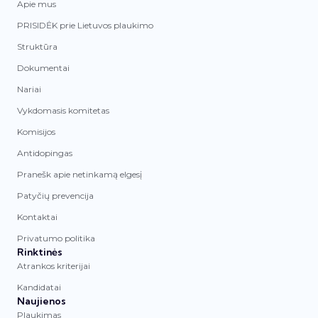
Apie mus
PRISIDĖK prie Lietuvos plaukimo
Struktūra
Dokumentai
Nariai
Vykdomasis komitetas
Komisijos
Antidopingas
Pranešk apie netinkamą elgesį
Patyčių prevencija
Kontaktai
Privatumo politika
Rinktinės
Atrankos kriterijai
Kandidatai
Naujienos
Plaukimas