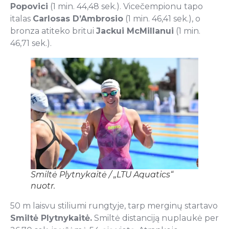
Popovici
(1 min. 44,48 sek.). Vicečempionu tapo
italas
Carlosas D’Ambrosio
(1 min. 46,41 sek.), o
bronza atiteko britui
Jackui McMillanui
(1 min.
46,71 sek.).
Smiltė Plytnykaitė / „LTU Aquatics“
nuotr.
50 m laisvu stiliumi rungtyje, tarp merginų startavo
Smiltė Plytnykaitė.
Smiltė distanciją nuplaukė per