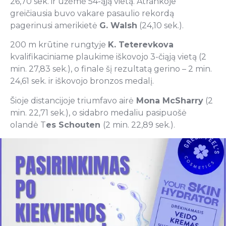
26,70 sek. ir užėmė 54-ąją vietą. Atrankoje
greičiausia buvo vakare pasaulio rekordą
pagerinusi amerikietė
G. Walsh
(24,10 sek.).
200 m krūtine rungtyje
K. Teterevkova
kvalifikaciniame plaukime iškovojo 3-čiąją vietą (2
min. 27,83 sek.), o finale šį rezultatą gerino – 2 min.
24,61 sek. ir iškovojo bronzos medalį.
Šioje distancijoje triumfavo airė
Mona McSharry
(2
min. 22,71 sek.), o sidabro medaliu pasipuošė
olandė T
es Schouten
(2 min. 22,89 sek.).