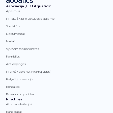
Asociacija „LTU Aquatics“
Apie mus
PRISIDĖK prie Lietuvos plaukimo
Struktūra
Dokumentai
Nariai
Vykdomasis komitetas
Komisijos
Antidopingas
Pranešk apie netinkamą elgesį
Patyčių prevencija
Kontaktai
Privatumo politika
Rinktinės
Atrankos kriterijai
Kandidatai