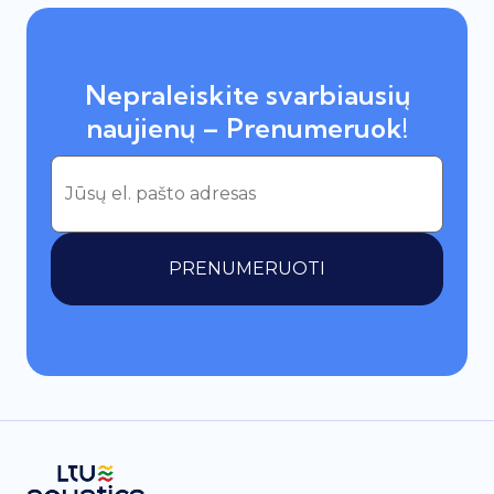
Nepraleiskite svarbiausių
naujienų – Prenumeruok!
PRENUMERUOTI