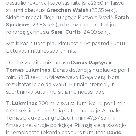
pasaulio rekordą į savo sąskaitą įsirašė 50 m laisvu
stiliumi plaukusi
Gretchen Walsh
(23,55 sek.).
Sidabro medalį šioje rungtyje iškovojo švedė
Sarah
Sjostrom
(23,86 sek.), o bronza atiteko Italijos
rekordą gerinusiai
Sarai Curtis
(24,09 sek.).
Kvalifikaciniuose plaukimuose šįryt pasirodė keturi
Lietuvos rinktinės sportininkai.
200 laisvu stiliumi startavo
Danas Rapšys ir
Tomas Lukminas.
Danas distanciją nuplaukė per 1
min. 49,31 sek. ir užsirezervavo 13-ąją vietą. Nors
rezultatas leido dalyvauti B finale, trenerių ir
sportininko sutarimu šis jame nepasirodė.
T. Lukminas
200 m laisvu stiliumi įveikė per 1 min.
47,81 sek. ir užėmė 3-čią vietą atrankoje. A finale
Tomas plaukė dar greičiau (1 min. 47,37 sek.) ir
finišavo ketvirtoje pozicijoje. Pirmąją vietą iškovojo
ir čempionato rekordą pasiekęs rumunas
David