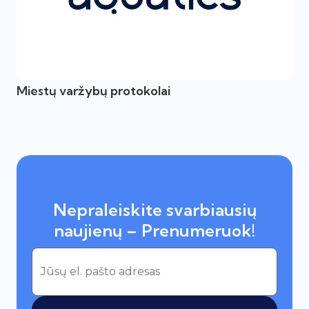
Miestų varžybų protokolai
Nepraleiskite svarbiausių
naujienų – Prenumeruok!