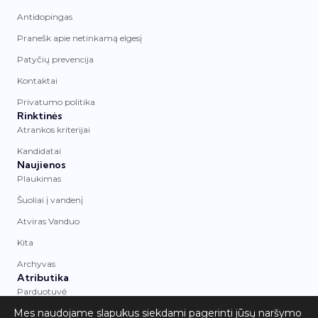
Antidopingas
Pranešk apie netinkamą elgesį
Patyčių prevencija
Kontaktai
Privatumo politika
Rinktinės
Atrankos kriterijai
Kandidatai
Naujienos
Plaukimas
Šuoliai į vandenį
Atviras Vanduo
Kita
Archyvas
Atributika
Parduotuvė
Mes naudojame slapukus siekdami pagerinti jūsų naršymo