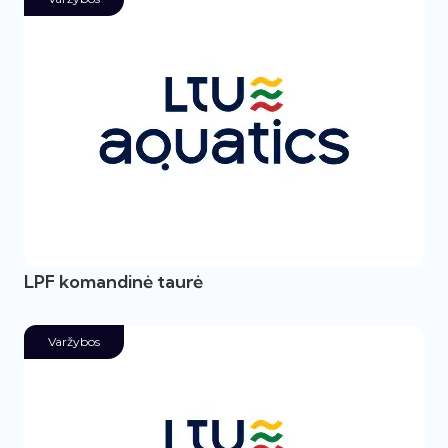
LPF komandinė taurė
Varžybos