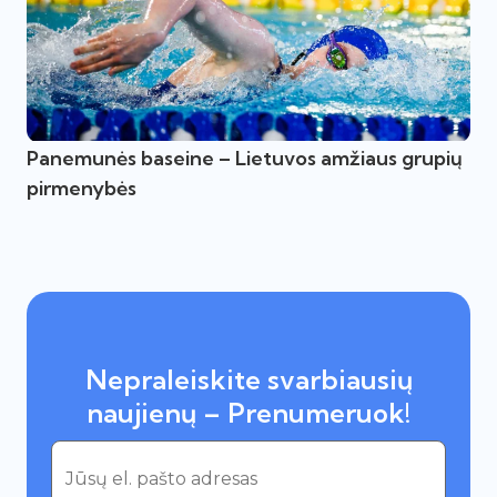
Panemunės baseine – Lietuvos amžiaus grupių
pirmenybės
Nepraleiskite svarbiausių
naujienų – Prenumeruok!