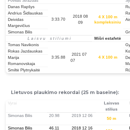
Povilas Strazdas
Sy
Danas Rapšys
Ru
Andrius Šidlauskas
Ra
2018 08
4 X 100 m
3:33.70
Deividas
Ai
kompleksiniu
09
Margevičius
Simonas Bilis
Gr
L a i s v u s t i l i u m i
Mišri estafetė
Tomas Navikonis
Gy
Rokas Jazdauskas
Ko
2021 07
3:35.88
4 X 100 m
Marija
De
07
Romanovskaja
Ma
Smiltė Plytnykaitė
Rū
Lietuvos plaukimo rekordai (25 m baseine):
Vyrai
Laisvas
stilius
Simonas Bilis
20.98
2019 12 06
50 m
Simonas Bilis
46.11
2018 12 16