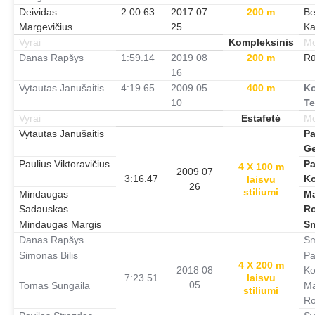
Deividas
2:00.63
2017 07
200 m
Be
Margevičius
25
Ka
Vyrai
Kompleksinis
Mo
Danas Rapšys
1:59.14
2019 08
200 m
Rū
16
Vytautas Janušaitis
4:19.65
2009 05
400 m
Ko
10
Te
Vyrai
Estafetė
Mo
Vytautas Janušaitis
Pa
Ge
Paulius Viktoravičius
Pa
4 X 100 m
2009 07
3:16.47
Ko
laisvu
26
stiliumi
Mindaugas
Ma
Sadauskas
R
Mindaugas Margis
Sm
Danas Rapšys
Sm
Simonas Bilis
Pa
4 X 200 m
2018 08
Ko
7:23.51
laisvu
05
Tomas Sungaila
Ma
stiliumi
Ro