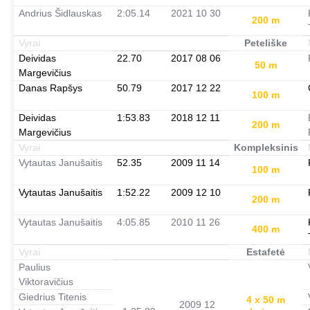
Andrius Šidlauskas
2:05.14
2021 10 30
200 m
Vyrai
Peteliške
Deividas
22.70
2017 08 06
50 m
Margevičius
Danas Rapšys
50.79
2017 12 22
100 m
Deividas
1:53.83
2018 12 11
200 m
Margevičius
Vyrai
Kompleksinis
Vytautas Janušaitis
52.35
2009 11 14
100 m
Vytautas Janušaitis
1:52.22
2009 12 10
200 m
Vytautas Janušaitis
4:05.85
2010 11 26
400 m
Vyrai
Estafetė
Paulius
Viktoravičius
Giedrius Titenis
4 x 50 m
2009 12