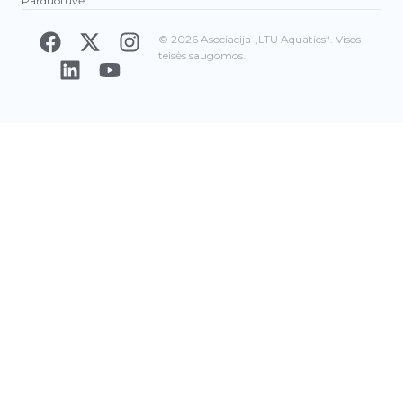
Parduotuvė
© 2026 Asociacija „LTU Aquatics“. Visos
teisės saugomos.