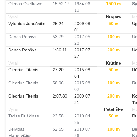
Olegas Cvetkovas
15:52.12
1984 06
1500 m
Sy
10
Vyrai
Nugara
Mo
Vytautas Janušaitis
25.24
2009 08
50 m
Ug
01
Danas Rapšys
53.79
2017 05
100 m
Ug
28
Danas Rapšys
1:56.11
2017 07
200 m
Ug
27
Vyrai
Krūtine
Mo
Giedrius Titenis
27.20
2015 08
50 m
Rū
04
Giedrius Titenis
58.96
2015 08
100 m
Rū
02
Giedrius Titenis
2:07.80
2009 07
200 m
Ko
31
Te
Vyrai
Peteliške
Mo
Tadas Duškinas
23.58
2019 04
50 m
Rū
25
Deividas
52.55
2019 07
100 m
Be
Margevičius
26
Ka