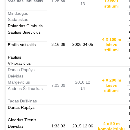
1:25.89
Vytautas Janušaitis
Laisvu
13
stiliumi
Mindaugas
Sadauskas
Rolandas Gimbutis
Saulius Binevičius
4 X 100 m
3:16.38
2006 04 05
Emilis Vaitkaitis
laisvu
stiliumi
Paulius
Viktoravičius
Danas Rapšys
Deividas
4 X 200 m
Margevičius
2018 12
7:03.39
laisvu
14
Andrius Šidlauskas
stiliumi
Tadas Duškinas
Danas Rapšys
Giedrius Titenis
4 x 50 m
1:33.93
2015 12 06
Deividas
kompleksiniu