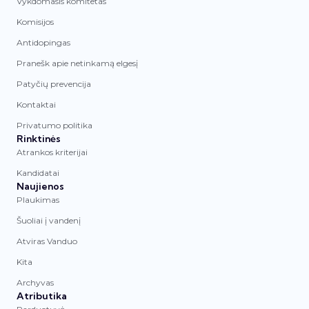
Vykdomasis komitetas
Komisijos
Antidopingas
Pranešk apie netinkamą elgesį
Patyčių prevencija
Kontaktai
Privatumo politika
Rinktinės
Atrankos kriterijai
Kandidatai
Naujienos
Plaukimas
Šuoliai į vandenį
Atviras Vanduo
Kita
Archyvas
Atributika