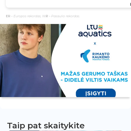
ER
–
Europos rekordas, W
R
–
Pasaulio rekordas.
Taip pat skaitykite