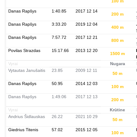
100 m
Danas Rapšys
1:40.85
2017 12 14
200 m
Danas Rapšys
3:33.20
2019 12 04
400 m
Danas Rapšys
7:57.72
2017 12 21
800 m
Povilas Strazdas
15:17.66
2013 12 20
1500 m
Vyrai
Nugara
Vytautas Janušaitis
23.85
2009 12 11
50 m
Danas Rapšys
50.95
2014 12 03
100 m
Danas Rapšys
1:49.06
2017 12 13
200 m
Vyrai
Krūtine
Andrius Šidlauskas
26.22
2021 10 29
50 m
Giedrius Titenis
57.02
2015 12 05
100 m