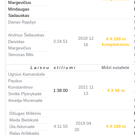
Margevičius
Mindaugas
Sadauskas
Danas Rapšys
Andrius Šidlauskas
2018 12
4 X 100 m
3:24.51
Deividas
kompleksiniu
16
Margevičius
Simonas Bilis
L a i s v u s t i l i u m i
Mišri estafetė
Ugnius Kamandulis
Paulius
Konstantinov
2021 11
1:38.00
4 X 50 m
13
Smiltė Plytnykaitė
Amelija Murėnaitė
Džiugas Miškinis
Meda Bielskutė
2019 04
4:11.55
4 X 100 m
Ūla Adomaitė
20
Ridas Arštikaitis