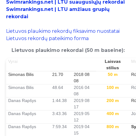
Swimrankings.net | LTU suaugusiųjų rekordai
Swimrankings.net | LTU amžiaus grupių
rekordai
Lietuvos plaukimo rekordų fiksavimo nuostatai
Lietuvos rekordų pateikimo forma
Lietuvos plaukimo rekordai (50 m baseine):
Vyrai
Laisvas
Mo
stilius
Simonas Bilis
21.70
2018 08
50 m
Rū
08
Simonas Bilis
48.64
2016 04
100 m
Rū
08
Danas Rapšys
1:44.38
2019 08
200 m
Rū
17
Danas Rapšys
3:43.36
2019 05
400 m
Jū
12
Danas Rapšys
7:59.34
2019 04
800 m
Sy
15