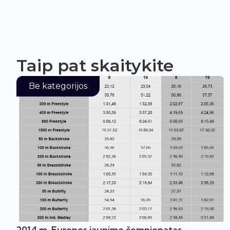
Taip pat skaitykite
Be kategorijos
2014 m. Europos jaunimo čempionatas