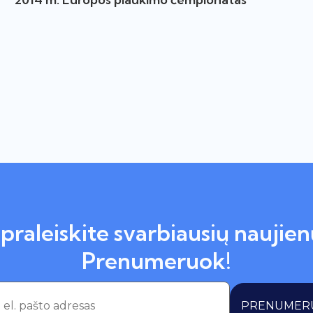
praleiskite svarbiausių naujien
Prenumeruok!
PRENUMER