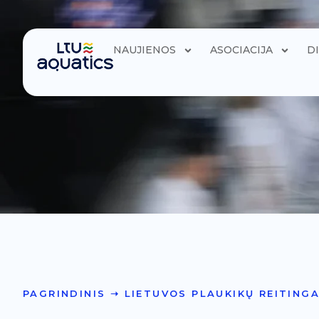
NAUJIENOS
ASOCIACIJA
D
PAGRINDINIS
➝
LIETUVOS PLAUKIKŲ REITINGAS