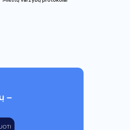
ų –
UOTI