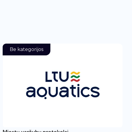
Be kategorijos
Miestų varžybų protokolai