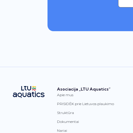
Asociacija „LTU Aquatics“
Apie mus
PRISIDĖK prie Lietuvos plaukimo
Struktūra
Dokumentai
Nariai