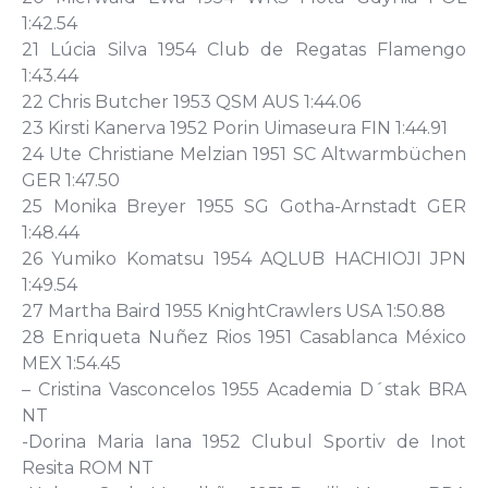
1:42.54
21 Lúcia Silva 1954 Club de Regatas Flamengo
1:43.44
22 Chris Butcher 1953 QSM AUS 1:44.06
23 Kirsti Kanerva 1952 Porin Uimaseura FIN 1:44.91
24 Ute Christiane Melzian 1951 SC Altwarmbüchen
GER 1:47.50
25 Monika Breyer 1955 SG Gotha-Arnstadt GER
1:48.44
26 Yumiko Komatsu 1954 AQLUB HACHIOJI JPN
1:49.54
27 Martha Baird 1955 KnightCrawlers USA 1:50.88
28 Enriqueta Nuñez Rios 1951 Casablanca México
MEX 1:54.45
– Cristina Vasconcelos 1955 Academia D´stak BRA
NT
-Dorina Maria Iana 1952 Clubul Sportiv de Inot
Resita ROM NT