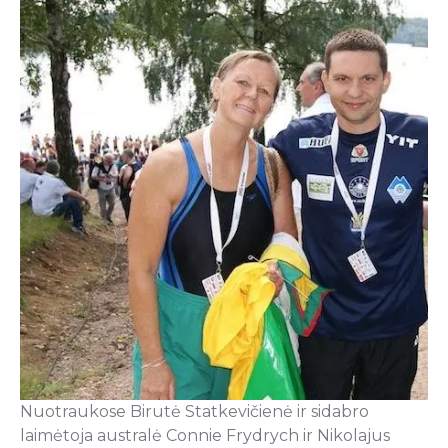
Nuotraukose Birutė Statkevičienė ir sidabro
laimėtoja australė Connie Frydrych ir Nikolajus