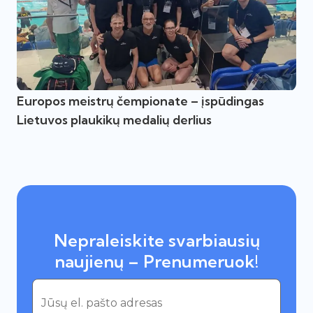
Europos meistrų čempionate – įspūdingas
Lietuvos plaukikų medalių derlius
Nepraleiskite svarbiausių
naujienų – Prenumeruok!