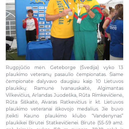
Rugpjūčio mėn. Geteborge (Švedija) vyko 13
plaukimo veteranų pasaulio čempionatas. Šiame
čempionate dalyvavo daugiau kaip 10 Lietuvos
plaukikų: Ramunė Ivanauskaitė, Algimantas
Vilkevičius, Arlandas Juodeška, Rūta Rimkevičienė,
Rūta Šiškaitė, Aivaras Ratkevičius ir kt. Lietuvos
plaukimo veteranai iškovojo medalius. Jie buvo
įteikti Kauno plaukimo klubo “Vandenynas”
plaukikei Birutei Statkevičienei. Birutė (55-59 amž.