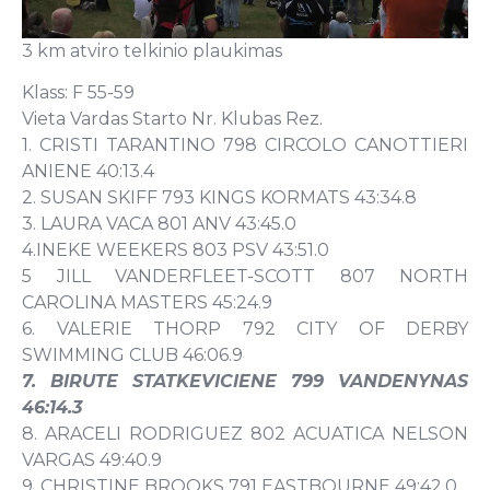
3 km atviro telkinio plaukimas
Klass: F 55-59
Vieta Vardas Starto Nr. Klubas Rez.
1. CRISTI TARANTINO 798 CIRCOLO CANOTTIERI
ANIENE 40:13.4
2. SUSAN SKIFF 793 KINGS KORMATS 43:34.8
3. LAURA VACA 801 ANV 43:45.0
4.INEKE WEEKERS 803 PSV 43:51.0
5 JILL VANDERFLEET-SCOTT 807 NORTH
CAROLINA MASTERS 45:24.9
6. VALERIE THORP 792 CITY OF DERBY
SWIMMING CLUB 46:06.9
7. BIRUTE STATKEVICIENE 799 VANDENYNAS
46:14.3
8. ARACELI RODRIGUEZ 802 ACUATICA NELSON
VARGAS 49:40.9
9. CHRISTINE BROOKS 791 EASTBOURNE 49:42.0