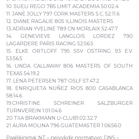
10. SUELI REGO 785 LIMIT ACADEMIA 50:02.4
11. JANE JOLLY 797 CORK MASTERS S.C. 52:11.6
12. DIANE RAGALIE 805 ILLINOIS MASTERS
13.ADRIAN YVELINE 789 CN MORLAIX 52:47.7
14. GENEVIEVE LANGLOIS LORDEZ 790
LAGARDERE PARIS RACING 52:56.5
15. ELKE ORTLOFF 795 SSV OSTRING 93 E.V.
53:56.5
16. LINDA CALLAWAY 806 MASTERS OF SOUTH
TEXAS 54:19.2
17. LENA PETERSEN 787 OSLF 57:47.2
18. ENRIQUETA NUÑEZ RIOS 800 CASABLANCA
58:14.6
19.CHRISTINE SCHREINER SALZBURGER
TURNVEREIN 1:01:04.6
20 TIIA BRAKMANN U-CLUB1:02:32.7
21 AURA MOLINA 796 GUATEMASTER 1:06:56.0
Paaiškinimai: NT – neįvykdė normatyvo; DNS –