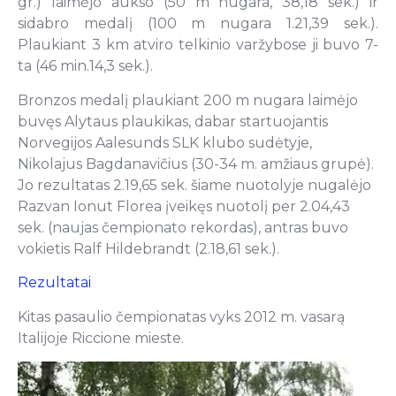
gr.) laimėjo aukso (50 m nugara, 38,18 sek.) ir
sidabro medalį (100 m nugara 1.21,39 sek.).
Plaukiant 3 km atviro telkinio varžybose ji buvo 7-
ta (46 min.14,3 sek.).
Bronzos medalį plaukiant 200 m nugara laimėjo
buvęs Alytaus plaukikas, dabar startuojantis
Norvegijos Aalesunds SLK klubo sudėtyje,
Nikolajus Bagdanavičius (30-34 m. amžiaus grupė).
Jo rezultatas 2.19,65 sek. šiame nuotolyje nugalėjo
Razvan Ionut Florea įveikęs nuotolį per 2.04,43
sek. (naujas čempionato rekordas), antras buvo
vokietis Ralf Hildebrandt (2.18,61 sek.).
Rezultatai
Kitas pasaulio čempionatas vyks 2012 m. vasarą
Italijoje Riccione mieste.