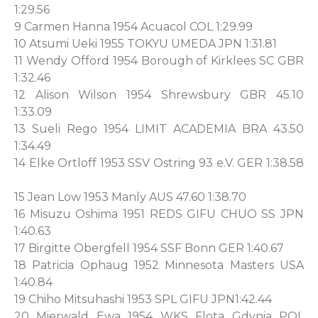
1:29.56
9 Carmen Hanna 1954 Acuacol COL 1:29.99
10 Atsumi Ueki 1955 TOKYU UMEDA JPN 1:31.81
11 Wendy Offord 1954 Borough of Kirklees SC GBR
1:32.46
12 Alison Wilson 1954 Shrewsbury GBR 45.10
1:33.09
13 Sueli Rego 1954 LIMIT ACADEMIA BRA 43.50
1:34.49
14 Elke Ortloff 1953 SSV Ostring 93 e.V. GER 1:38.58
15 Jean Low 1953 Manly AUS 47.60 1:38.70
16 Misuzu Oshima 1951 REDS GIFU CHUO SS JPN
1:40.63
17 Birgitte Obergfell 1954 SSF Bonn GER 1:40.67
18 Patricia Ophaug 1952 Minnesota Masters USA
1:40.84
19 Chiho Mitsuhashi 1953 SPL GIFU JPN1:42.44
20 Mierwald Ewa 1954 WKS Flota Gdynia POL