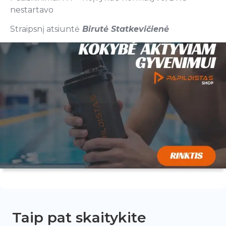
nestartavo
Straipsnį atsiuntė
Birutė Statkevičienė
Taip pat skaitykite