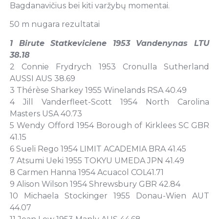
Bagdanavičius bei kiti varžybų momentai.
50 m nugara rezultatai
1 Birute Statkeviciene 1953 Vandenynas LTU
38.18
2 Connie Frydrych 1953 Cronulla Sutherland
AUSSI AUS 38.69
3 Thérèse Sharkey 1955 Winelands RSA 40.49
4 Jill Vanderfleet-Scott 1954 North Carolina
Masters USA 40.73
5 Wendy Offord 1954 Borough of Kirklees SC GBR
41.15
6 Sueli Rego 1954 LIMIT ACADEMIA BRA 41.45
7 Atsumi Ueki 1955 TOKYU UMEDA JPN 41.49
8 Carmen Hanna 1954 Acuacol COL41.71
9 Alison Wilson 1954 Shrewsbury GBR 42.84
10 Michaela Stockinger 1955 Donau-Wien AUT
44.07