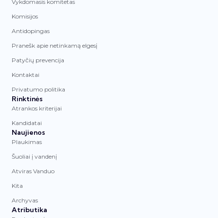
Vykdomasis komitetas
Komisijos
Antidopingas
Pranešk apie netinkamą elgesį
Patyčių prevencija
Kontaktai
Privatumo politika
Rinktinės
Atrankos kriterijai
Kandidatai
Naujienos
Plaukimas
Šuoliai į vandenį
Atviras Vanduo
Kita
Archyvas
Atributika