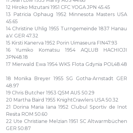
11 Jean Low 1953 Manly AUS 44.68
12 Hiroko Mizutani 1951 CFC YOGA JPN 45.45
13 Patricia Ophaug 1952 Minnesota Masters USA
45.65
14 Christine Uhlig 1955 Turngemeinde 1837 Hanau
a.V. GER 47.32
15 Kirsti Kanerva 1952 Porin Uimaseura FIN47.93
16 Yumiko Komatsu 1954 AQLUB HACHIOJI
JPN48.18
17 Mierwald Ewa 1954 WKS Flota Gdynia POL48.48
18 Monika Breyer 1955 SG Gotha-Arnstadt GER
48.97
19 Chris Butcher 1953 QSM AUS 50.29
20 Martha Baird 1955 KnightCrawlers USA 50.32
21 Dorina Maria Iana 1952 Clubul Sportiv de Inot
Resita ROM 50.60
22 Ute Christiane Melzian 1951 SC Altwarmbüchen
GER 50.87