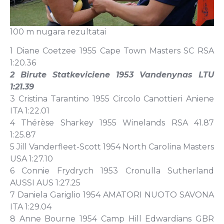
100 m nugara rezultatai
1 Diane Coetzee 1955 Cape Town Masters SC RSA
1:20.36
2 Birute Statkeviciene 1953 Vandenynas LTU
1:21.39
3 Cristina Tarantino 1955 Circolo Canottieri Aniene
ITA 1:22.01
4 Thérèse Sharkey 1955 Winelands RSA 41.87
1:25.87
5 Jill Vanderfleet-Scott 1954 North Carolina Masters
USA 1:27.10
6 Connie Frydrych 1953 Cronulla Sutherland
AUSSI AUS 1:27.25
7 Daniela Gariglio 1954 AMATORI NUOTO SAVONA
ITA 1:29.04
8 Anne Bourne 1954 Camp Hill Edwardians GBR