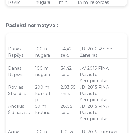
Pavlidi
nugara
min.
13 m. rekordas
Pasiekti normatyvai:
Vardas
nuotolis
laikas
Normatyvas
Pavardė
Danas
100 m
54,42
„B“ 2016 Rio de
Rapšys
nugara
sek.
Žaneiras
Danas
100 m
54,42
„A“ 2015 FINA
Rapšys
nugara
sek.
Pasaulio
čempionatas
Povilas
200 m
2.03,35
„B“ 2015 FINA
Strazdas
kompl.
min.
Pasaulio
pl.
čempionatas
Andrius
50 m
28,05
„B“ 2015 FINA
Šidlauskas
krūtine
sek.
Pasaulio
čempionatas
Agnė
100 m
1.12,54
„B“ 2015 Europos