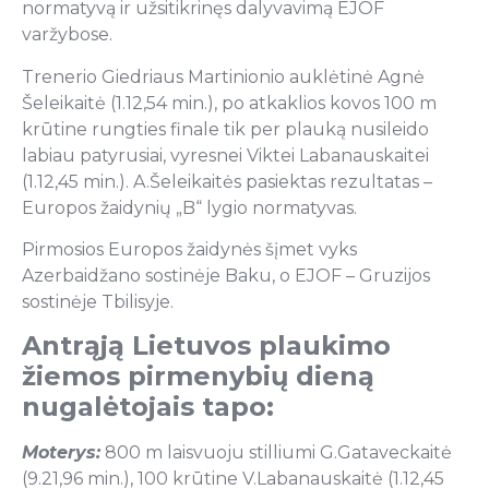
normatyvą ir užsitikrinęs dalyvavimą EJOF
varžybose.
Trenerio Giedriaus Martinionio auklėtinė Agnė
Šeleikaitė (1.12,54 min.), po atkaklios kovos 100 m
krūtine rungties finale tik per plauką nusileido
labiau patyrusiai, vyresnei Viktei Labanauskaitei
(1.12,45 min.). A.Šeleikaitės pasiektas rezultatas –
Europos žaidynių „B“ lygio normatyvas.
Pirmosios Europos žaidynės šįmet vyks
Azerbaidžano sostinėje Baku, o EJOF – Gruzijos
sostinėje Tbilisyje.
Antrąją Lietuvos plaukimo
žiemos pirmenybių dieną
nugalėtojais tapo:
Moterys:
800 m laisvuoju stilliumi G.Gataveckaitė
(9.21,96 min.), 100 krūtine V.Labanauskaitė (1.12,45