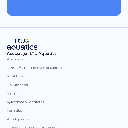
Asociacija „LTU Aquatics“
Apie mus
PRISIDĖK prie Lietuvos plaukimo
Struktūra
Dokumentai
Nariai
Vykdomasis komitetas
Komisijos
Antidopingas
Pranešk apie netinkamą elgesį