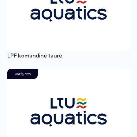
LPF komandinė taurė
Varžybos