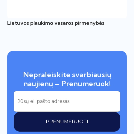
Lietuvos plaukimo vasaros pirmenybės
Nepraleiskite svarbiausių
naujienų – Prenumeruok!
PRENUMERUOTI