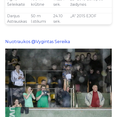
Šeleikaitė
krūtine
sek.
žaidynės
Darijus
50 m
24.10
„A“ 2015 EJOF
Astrauskas
l.stiliumi
sek.
Nuotraukos @Vygintas Sereika