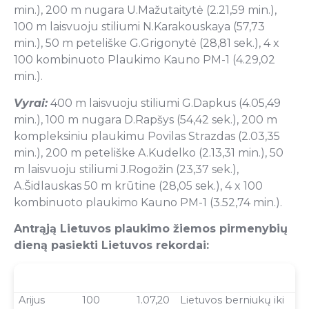
min.), 200 m nugara U.Mažutaitytė (2.21,59 min.),
100 m laisvuoju stiliumi N.Karakouskaya (57,73
min.), 50 m peteliške G.Grigonytė (28,81 sek.), 4 x
100 kombinuoto Plaukimo Kauno PM-1 (4.29,02
min.).
Vyrai:
400 m laisvuoju stiliumi G.Dapkus (4.05,49
min.), 100 m nugara D.Rapšys (54,42 sek.), 200 m
kompleksiniu plaukimu Povilas Strazdas (2.03,35
min.), 200 m peteliške A.Kudelko (2.13,31 min.), 50
m laisvuoju stiliumi J.Rogožin (23,37 sek.),
A.Šidlauskas 50 m krūtine (28,05 sek.), 4 x 100
kombinuoto plaukimo Kauno PM-1 (3.52,74 min.).
Antrąją Lietuvos plaukimo žiemos pirmenybių
dieną pasiekti Lietuvos rekordai:
Vardas
nuotolis
laikas
rekordas
Pavardė
Arijus
100
1.07,20
Lietuvos berniukų iki