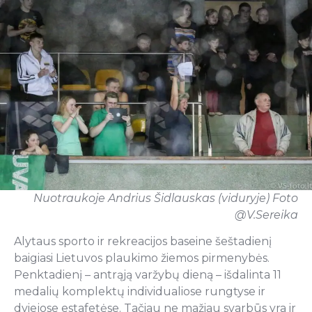
Nuotraukoje Andrius Šidlauskas (viduryje) Foto
@V.Sereika
Alytaus sporto ir rekreacijos baseine šeštadienį
baigiasi Lietuvos plaukimo žiemos pirmenybės.
Penktadienį – antrąją varžybų dieną – išdalinta 11
medalių komplektų individualiose rungtyse ir
dviejose estafetėse. Tačiau ne mažiau svarbūs yra ir