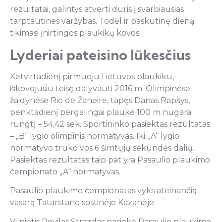
rezultatai, galintys atverti duris į svarbiausias
tarptautines varžybas. Todėl ir paskutinę dieną
tikimasi įnirtingos plaukikų kovos.
Lyderiai pateisino lūkesčius
Ketvirtadienį pirmuoju Lietuvos plaukiku,
iškovojusiu teisę dalyvauti 2016 m. Olimpinėse
žaidynėse Rio de Žaneire, tapęs Danas Rapšys,
penktadienį pergalingai plaukė 100 m nugara
rungtį – 54,42 sek. Sportininko pasiektas rezultatas
– „B“ lygio olimpinis normatyvas. Iki „A“ lygio
normatyvo trūko vos 6 šimtųjų sekundės dalių.
Pasiektas rezultatas taip pat yra Pasaulio plaukimo
čempionato „A“ normatyvas.
Pasaulio plaukimo čempionatas vyks ateinančią
vasarą Tatarstano sostinėje Kazanėje.
Vilnietis Povilas Strazdas pasiekė Pasaulio plaukimo