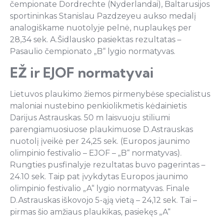
čempionate Dordrechte (Nyderlandai), Baltarusijos
sportininkas Stanislau Pazdzeyeu aukso medalį
analogiškame nuotolyje pelnė, nuplaukęs per
28,34 sek. A.Šidlausko pasiektas rezultatas –
Pasaulio čempionato „B“ lygio normatyvas.
EŽ ir EJOF normatyvai
Lietuvos plaukimo žiemos pirmenybėse specialistus
maloniai nustebino penkiolikmetis kėdainietis
Darijus Astrauskas. 50 m laisvuoju stiliumi
parengiamuosiuose plaukimuose D.Astrauskas
nuotolį įveikė per 24,25 sek. (Europos jaunimo
olimpinio festivalio – EJOF – „B“ normatyvas).
Rungties pusfinalyje rezultatas buvo pagerintas –
24.10 sek. Taip pat įvykdytas Europos jaunimo
olimpinio festivalio „A“ lygio normatyvas. Finale
D.Astrauskas iškovojo 5-ąją vietą – 24,12 sek. Tai –
pirmas šio amžiaus plaukikas, pasiekęs „A“