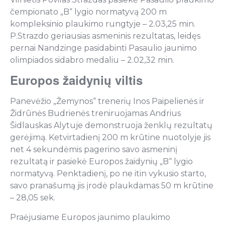
čempionato „B“ lygio normatyvą 200 m
kompleksinio plaukimo rungtyje – 2.03,25 min.
P.Strazdo geriausias asmeninis rezultatas, leidęs
pernai Nandzinge pasidabinti Pasaulio jaunimo
olimpiados sidabro medaliu – 2.02,32 min.
Europos žaidynių viltis
Panevėžio „Žemynos“ trenerių Inos Paipelienės ir
Židrūnės Budrienės treniruojamas Andrius
Šidlauskas Alytuje demonstruoja ženklų rezultatų
gerėjimą. Ketvirtadienį 200 m krūtine nuotolyje jis
net 4 sekundėmis pagerino savo asmeninį
rezultatą ir pasiekė Europos žaidynių „B“ lygio
normatyvą. Penktadienį, po ne itin vykusio starto,
savo pranašumą jis įrodė plaukdamas 50 m krūtine
– 28,05 sek.
Praėjusiame Europos jaunimo plaukimo