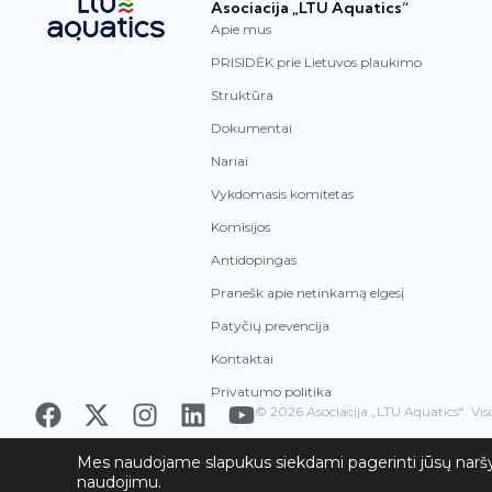
Asociacija „LTU Aquatics“
Apie mus
PRISIDĖK prie Lietuvos plaukimo
Struktūra
Dokumentai
Nariai
Vykdomasis komitetas
Komisijos
Antidopingas
Pranešk apie netinkamą elgesį
Patyčių prevencija
Kontaktai
Privatumo politika
© 2026 Asociacija „LTU Aquatics“. Vis
Mes naudojame slapukus siekdami pagerinti jūsų naršym
naudojimu.