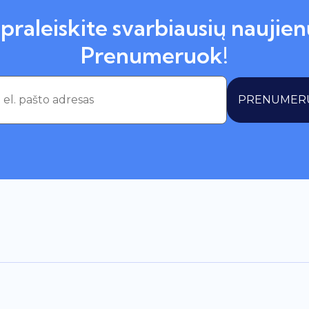
praleiskite svarbiausių naujien
Prenumeruok!
PRENUMER