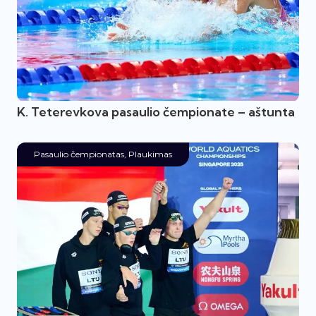
K. Teterevkova pasaulio čempionate – aštunta
Pasaulio čempionatas
,
Plaukimas