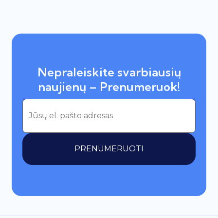
Nepraleiskite svarbiausių
naujienų – Prenumeruok!
PRENUMERUOTI