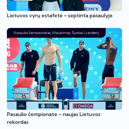
Lietuvos vyrų estafetė – septinta pasaulyje
Pasaulio čempionatas
,
Plaukimas
,
Šuoliai į vandenį
Pasaulio čempionate – naujas Lietuvos
rekordas