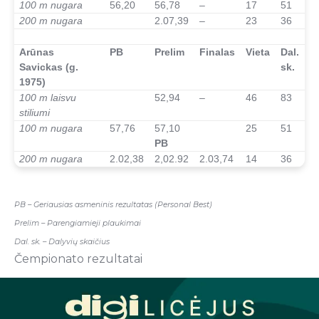
100 m nugara
56,20
56,78
–
17
51
200 m nugara
2.07,39
–
23
36
–
Arūnas
PB
Prelim
Finalas
Vieta
Dal.
Savickas (g.
sk.
1975)
100 m laisvu
52,94
–
46
83
stiliumi
100 m nugara
57,76
57,10
25
51
PB
200 m nugara
2.02,38
2,02.92
2.03,74
14
36
–
PB – Geriausias asmeninis rezultatas (Personal Best)
Prelim – Parengiamieji plaukimai
Dal. sk. – Dalyvių skaičius
Čempionato rezultatai