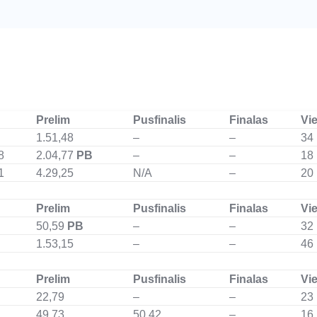
Prelim
Pusfinalis
Finalas
Vie
1.51,48
–
–
34
8
2.04,77
PB
–
–
18
1
4.29,25
N/A
–
20
Prelim
Pusfinalis
Finalas
Vie
50,59
PB
–
–
32
1.53,15
–
–
46
Prelim
Pusfinalis
Finalas
Vie
22,79
–
–
23
49,73
50,42
–
16