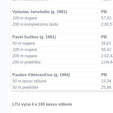
–
Vytautas Janušaitis (g. 1981)
PB
100 m nugara
57,43
200 m kompleksiniu būdu
2.00,5
–
Pavel Suškov (g. 1981)
PB
50 m nugara
26,61
100 m nugara
56,42
200 m nugara
2.02,4
200 m peteliške
2.04,4
–
Paulius Viktoravičius (g. 1984)
PB
50 m laisvu stiliumi
23,34
50 m peteliške
25,68
–
LTU vyrai 4 x 100 laisvu stiliumi