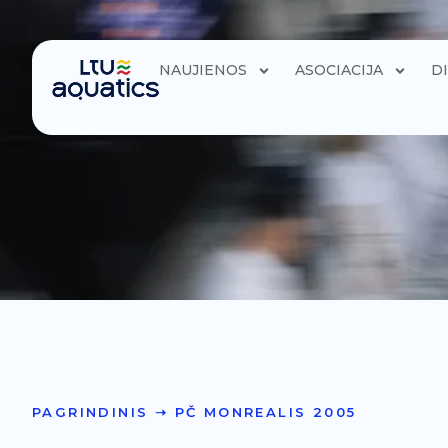
NAUJIENOS
ASOCIACIJA
D
PAGRINDINIS
➝
PČ MONREALIS 2005