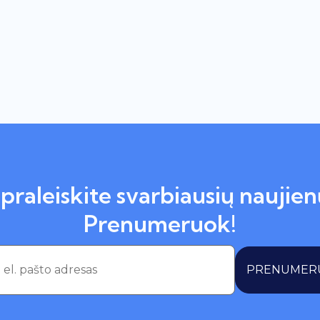
praleiskite svarbiausių naujien
Prenumeruok!
PRENUMER