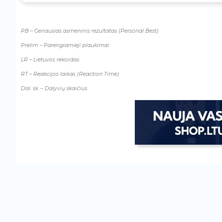
–
PB – Geriausias asmeninis rezultatas (Personal Best)
Prelim – Parengiamieji plaukimai
LR – Lietuvos rekordas
RT – Reakcijos laikas (Reaction Time)
Dal. sk. – Dalyvių skaičius