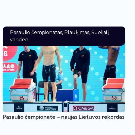
Pasaulio čempionatas
,
Plaukimas
,
Šuoliai į
vandenį
Pasaulio čempionate – naujas Lietuvos rekordas