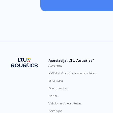
Asociacija „LTU Aquatics“
Apie mus
PRISIDĖK prie Lietuvos plaukimo
Struktūra
Dokumentai
Nariai
Vykdomasis komitetas
Komisijos