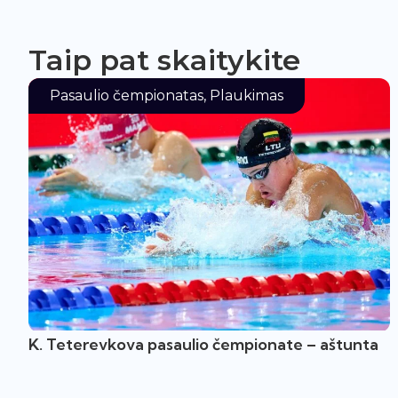
Taip pat skaitykite
Pasaulio čempionatas
,
Plaukimas
K. Teterevkova pasaulio čempionate – aštunta