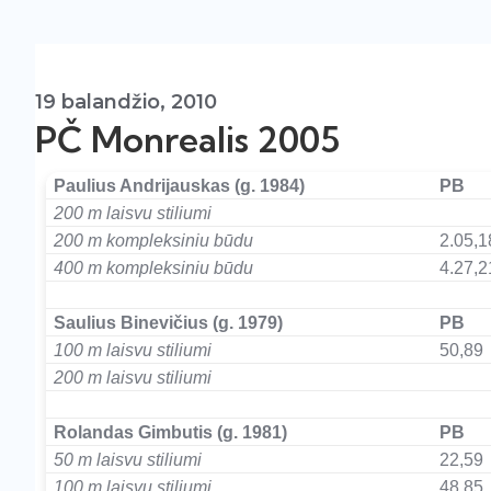
19 balandžio, 2010
PČ Monrealis 2005
Paulius Andrijauskas (g. 1984)
PB
200 m laisvu stiliumi
200 m kompleksiniu būdu
2.05,1
400 m kompleksiniu būdu
4.27,2
–
Saulius Binevičius (g. 1979)
PB
100 m laisvu stiliumi
50,89
200 m laisvu stiliumi
–
Rolandas Gimbutis (g. 1981)
PB
50 m laisvu stiliumi
22,59
100 m laisvu stiliumi
48,85