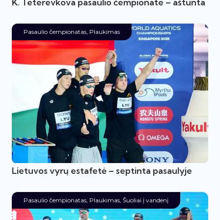
K. Teterevkova pasaulio čempionate – aštunta
Pasaulio čempionatas
,
Plaukimas
Lietuvos vyrų estafetė – septinta pasaulyje
Pasaulio čempionatas
,
Plaukimas
,
Šuoliai į vandenį