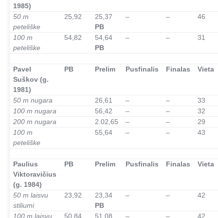
1985)
50 m
25,92
25,37
–
–
46
peteliške
PB
100 m
54,82
54,64
–
–
31
peteliške
PB
–
Pavel
PB
Prelim
Pusfinalis
Finalas
Vieta
Suškov (g.
1981)
50 m nugara
26,61
–
–
33
100 m nugara
56,42
–
–
32
200 m nugara
2.02,65
–
–
29
100 m
55,64
–
–
43
peteliške
–
Paulius
PB
Prelim
Pusfinalis
Finalas
Vieta
Viktoravičius
(g. 1984)
50 m laisvu
23,92
23,34
–
–
42
stiliumi
PB
100 m laisvu
50,84
51,08
–
–
42