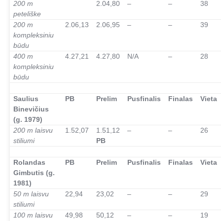
200 m
2.04,80
–
–
38
peteliške
200 m
2.06,13
2.06,95
–
–
39
kompleksiniu
būdu
400 m
4.27,21
4.27,80
N/A
–
28
kompleksiniu
būdu
–
Saulius
PB
Prelim
Pusfinalis
Finalas
Vieta
Binevičius
(g. 1979)
200 m laisvu
1.52,07
1.51,12
–
–
26
stiliumi
PB
–
Rolandas
PB
Prelim
Pusfinalis
Finalas
Vieta
Gimbutis (g.
1981)
50 m laisvu
22,94
23,02
–
–
29
stiliumi
100 m laisvu
49,98
50,12
–
–
19