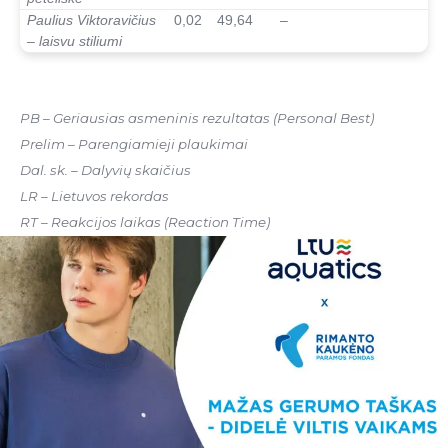
Paulius Viktoravičius
0,02
49,64
–
– laisvu stiliumi
–
PB – Geriausias asmeninis rezultatas (Personal Best)
Prelim – Parengiamieji plaukimai
Dal. sk. – Dalyvių skaičius
LR – Lietuvos rekordas
RT – Reakcijos laikas (Reaction Time)