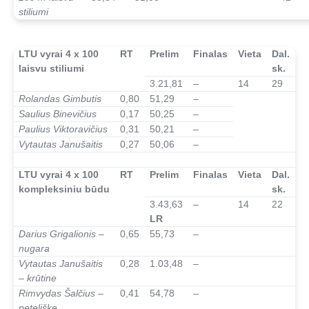
stiliumi
–
LTU vyrai 4 x 100
RT
Prelim
Finalas
Vieta
Dal.
laisvu stiliumi
sk.
3.21,81
–
14
29
Rolandas Gimbutis
0,80
51,29
–
Saulius Binevičius
0,17
50,25
–
Paulius Viktoravičius
0,31
50,21
–
Vytautas Janušaitis
0,27
50,06
–
–
LTU vyrai 4 x 100
RT
Prelim
Finalas
Vieta
Dal.
kompleksiniu būdu
sk.
3.43,63
–
14
22
LR
Darius Grigalionis –
0,65
55,73
–
nugara
Vytautas Janušaitis
0,28
1.03,48
–
– krūtine
Rimvydas Šalčius –
0,41
54,78
–
peteliške