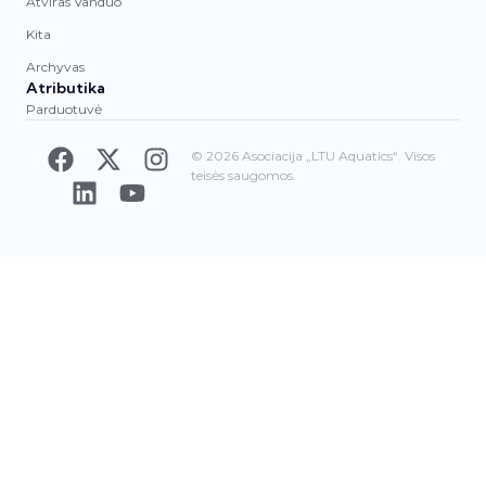
Atviras Vanduo
Kita
Archyvas
Atributika
Parduotuvė
© 2026 Asociacija „LTU Aquatics“. Visos
teisės saugomos.