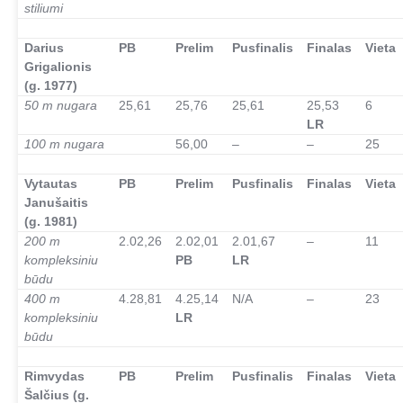
stiliumi
–
Darius
PB
Prelim
Pusfinalis
Finalas
Vieta
Grigalionis
(g. 1977)
50 m nugara
25,61
25,76
25,61
25,53
6
LR
100 m nugara
56,00
–
–
25
–
Vytautas
PB
Prelim
Pusfinalis
Finalas
Vieta
Janušaitis
(g. 1981)
200 m
2.02,26
2.02,01
2.01,67
–
11
kompleksiniu
PB
LR
būdu
400 m
4.28,81
4.25,14
N/A
–
23
kompleksiniu
LR
būdu
–
Rimvydas
PB
Prelim
Pusfinalis
Finalas
Vieta
Šalčius (g.