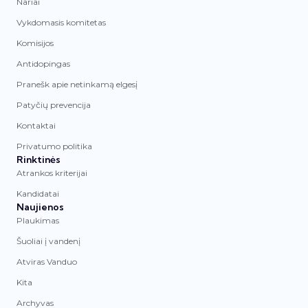
Nariai
Vykdomasis komitetas
Komisijos
Antidopingas
Pranešk apie netinkamą elgesį
Patyčių prevencija
Kontaktai
Privatumo politika
Rinktinės
Atrankos kriterijai
Kandidatai
Naujienos
Plaukimas
Šuoliai į vandenį
Atviras Vanduo
Kita
Archyvas