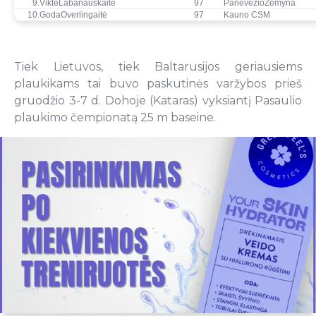
9.
ViktėLabanauskaitė
97
PanevėžioŽemyna
10.
GodaOverlingaitė
97
Kauno CSM
Tiek Lietuvos, tiek Baltarusijos geriausiems
plaukikams tai buvo paskutinės varžybos prieš
gruodžio 3-7 d. Dohoje (Kataras) vyksiantį Pasaulio
plaukimo čempionatą 25 m baseine.