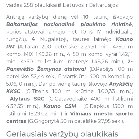
varžėsi 258 plaukikai iš Lietuvos ir Baltarusijos.
Antrąją varžybų dieną vėl
10
taurių iškovojo
Baltarusijos nacionalinė plaukimo rinktinė
,
kurios atstovai laimėjo net 10 iš 17 individualių
rungčių.
4
Nugalėtojų taures laimėjo
Kauno
PM
(A.Taran 200 peteliške 2.27,51 min. 4×50 m
komb. MIX 1.49,26 min., 4×50 m komb. vyrai 1.42,11
min., 4×50 m l.stiliumi moterys 1.48,26 min.),
2-
Panevėžio Žemynos atstovai
(D.Rapšys 100 m
peteliške 52,44 sek., E.Martišiūtė 400 m kompl. pl.
5.06,10 min.). Dar po vieną taurę iškovojo
Anykščių
KKSC
(G.Titenis 100 m krūtine 1.00,33 min.),
Alytaus SRC
(G.Gataveckaitė 400 m l.stiliumi
4.32,55 min.),
Kauno CSM
(G.Dapkus 1500 m
l.stiliumi 16.29,02 min.) ir
Vilniaus miesto sporto
centras
(G.Grigonytė 50 m pateliške 27,95 sek.).
Geriausiais varžybų plaukikais