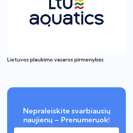
Lietuvos plaukimo vasaros pirmenybės
Nepraleiskite svarbiausių
naujienų – Prenumeruok!