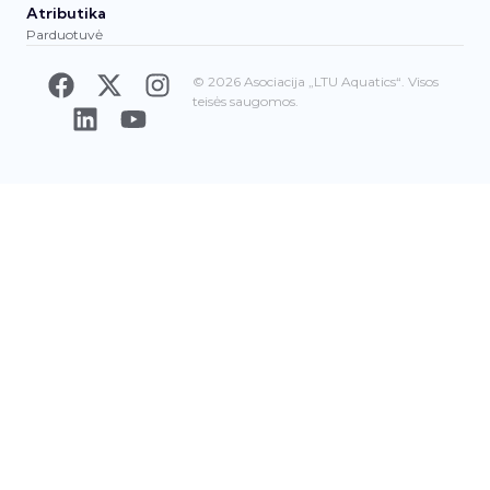
Atributika
Parduotuvė
© 2026 Asociacija „LTU Aquatics“. Visos
teisės saugomos.