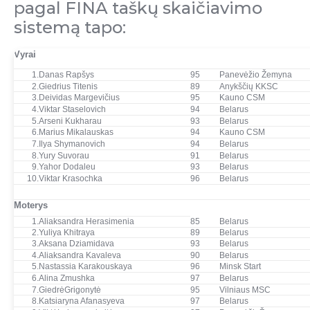
pagal FINA taškų skaičiavimo
sistemą tapo:
Vyrai
1.
Danas Rapšys
95
Panevėžio Žemyna
2.
Giedrius Titenis
89
Anykščių KKSC
3.
Deividas Margevičius
95
Kauno CSM
4.
Viktar Staselovich
94
Belarus
5.
Arseni Kukharau
93
Belarus
6.
Marius Mikalauskas
94
Kauno CSM
7.
Ilya Shymanovich
94
Belarus
8.
Yury Suvorau
91
Belarus
9.
Yahor Dodaleu
93
Belarus
10.
Viktar Krasochka
96
Belarus
Moterys
1.
Aliaksandra Herasimenia
85
Belarus
2.
Yuliya Khitraya
89
Belarus
3.
Aksana Dziamidava
93
Belarus
4.
Aliaksandra Kavaleva
90
Belarus
5.
Nastassia Karakouskaya
96
Minsk Start
6.
Alina Zmushka
97
Belarus
7.
GiedrėGrigonytė
95
Vilniaus MSC
8.
Katsiaryna Afanasyeva
97
Belarus