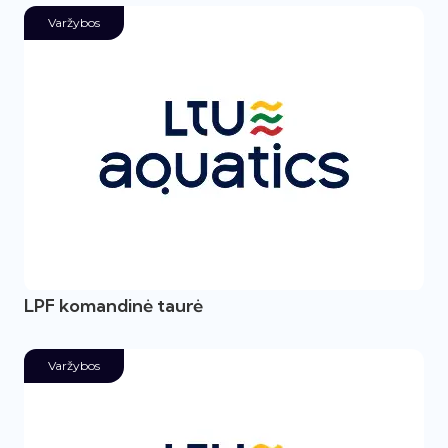
Varžybos
LPF komandinė taurė
Varžybos