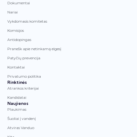
Dokumentai
Nariai
Vykdomasis komitetas
Komisijos
Antidopingas
Pranešk apie netinkamą elgesį
Patyčių prevencija
Kontaktai
Privatumo politika
Rinktinės
Atrankos kriterijai
Kandidatai
Naujienos
Plaukimas
Šuoliai į vandenį
Atviras Vanduo
Kita