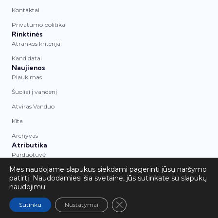
Kontaktai
Privatumo politika
Rinktinės
Atrankos kriterijai
Kandidatai
Naujienos
Plaukimas
Šuoliai į vandenį
Atviras Vanduo
Kita
Archyvas
Atributika
Parduotuvė
Mes naudojame slapukus siekdami pagerinti jūsų naršymo
© 2026 Asociacija „LTU Aquatics“. Visos
patirtį. Naudodamiesi šia svetaine, jūs sutinkate su slapukų
teisės saugomos.
naudojimu.
Close GDPR Cookie Banner
Sutinku
Nustatymai