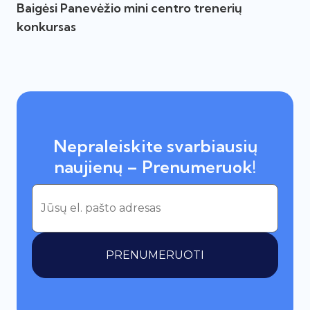
Baigėsi Panevėžio mini centro trenerių
konkursas
Nepraleiskite svarbiausių
naujienų – Prenumeruok!
PRENUMERUOTI