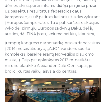
dėmesį skirs sportininkams: didėja piniginiai prizai
už pasiektus rezultatus, federacijos gaus
kompensacijas už patirtas kelionių išlaidas vykstant
į Europos čempionatus. Taip pat karštos diskusijos
vyko dėl pirmųjų Europos žaidynių Baku, dėl jų
ateities, dėl FINA įstatų keitimo bei kitų klausimų.
Įtemptą kongreso darbotvarkę praskaidrino vizitas
į 2014 metais atidarytą „AdO“ vandens sporto
kompleksą, baseine esantį Norvegijos plaukimo
muziejų. Taip pat aplankytas 2012 m. netikėtai
mirusio plaukiko Alexander Dale Oen kapas, jo
brolio įkurtas vaikų laisvalaikio centras.