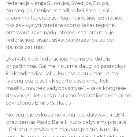
federacija vienija Suomijos, Švedijos, Estijos,
Norvegijos, Danijos, Islandijos bei Farerų salų
plaukimo federacijas. Pagrindinis šios federacijos
tikslas – vystyti vandens sporto šakas regione,
atstovauti savo narių interesus tarptautinėje
federacijoje, visapusiškai bendradarbiauti bei
dalintis patirtimi.
„Narystė šioje federacijoje mums yra didelis
pripažinimas. Galime ir turime daug ko pasimokyti
iš Skandinavijos šalių, kuriose plaukimas užima
lyderių pozicijas tiek sporto pasiekimų, tiek
masiškumo, tiek vadybos srityse“, – sakė kongrese
dalyvavęs Lietuvos plaukimo federacijos generalinis
sekretorius Emilis Vaitkaitis.
Norvegijoje vykusiame kongrese dalyvavo ir LEN
prezidentas Paolo Barelli, kuris dalyviams pristatė
LEN naujienas bei artimiausius planus. Nuo šių
metų Europos plaukimo federacija (LEN) didesnį