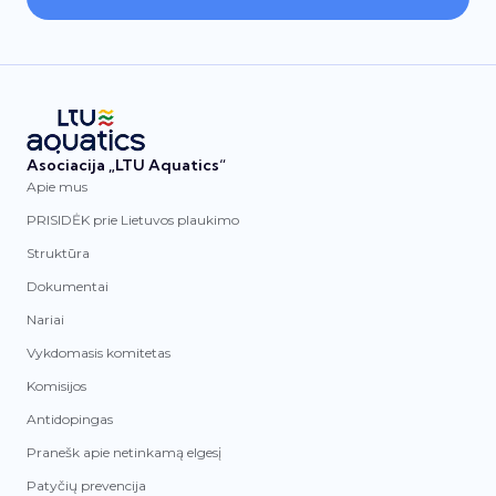
Asociacija „LTU Aquatics“
Apie mus
PRISIDĖK prie Lietuvos plaukimo
Struktūra
Dokumentai
Nariai
Vykdomasis komitetas
Komisijos
Antidopingas
Pranešk apie netinkamą elgesį
Patyčių prevencija