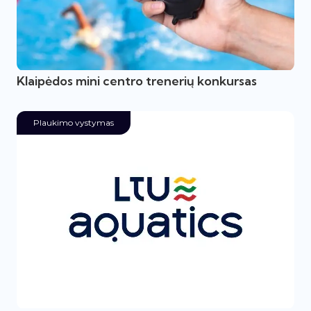
Klaipėdos mini centro trenerių konkursas
Plaukimo vystymas