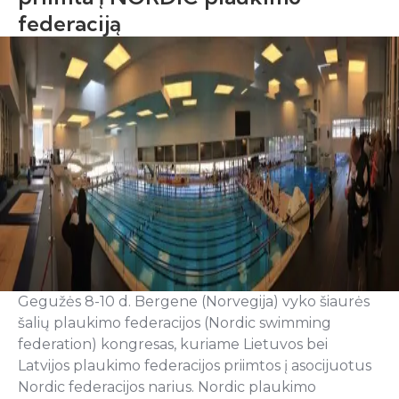
federaciją
Gegužės 8-10 d. Bergene (Norvegija) vyko šiaurės
šalių plaukimo federacijos (Nordic swimming
federation) kongresas, kuriame Lietuvos bei
Latvijos plaukimo federacijos priimtos į asocijuotus
Nordic federacijos narius. Nordic plaukimo