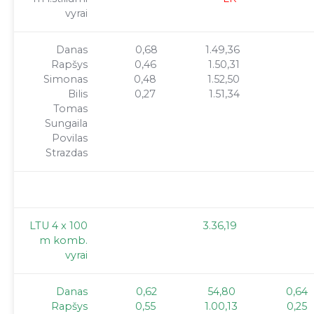
vyrai
Danas
0,68
1.49,36
Rapšys
0,46
1.50,31
Simonas
0,48
1.52,50
Bilis
0,27
1.51,34
Tomas
Sungaila
Povilas
Strazdas
LTU 4 x 100
3.36,19
m komb.
vyrai
Danas
0,62
54,80
0,64
Rapšys
0,55
1.00,13
0,25