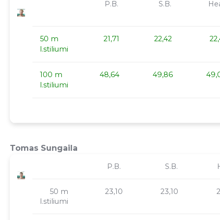
P.B.
S.B.
Hea
50 m
21,71
22,42
22,
l.stiliumi
100 m
48,64
49,86
49,
l.stiliumi
Tomas Sungaila
P.B.
S.B.
H
50 m
23,10
23,10
l.stiliumi