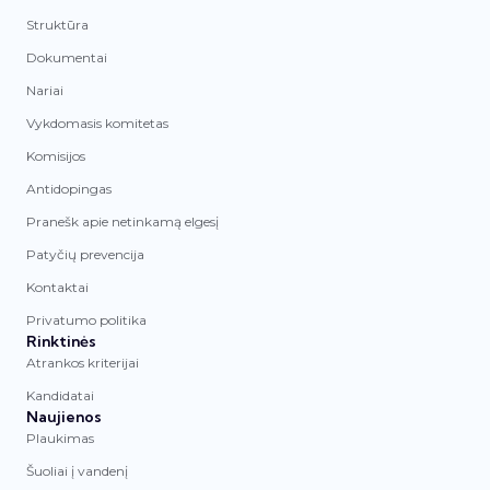
Struktūra
Dokumentai
Nariai
Vykdomasis komitetas
Komisijos
Antidopingas
Pranešk apie netinkamą elgesį
Patyčių prevencija
Kontaktai
Privatumo politika
Rinktinės
Atrankos kriterijai
Kandidatai
Naujienos
Plaukimas
Šuoliai į vandenį