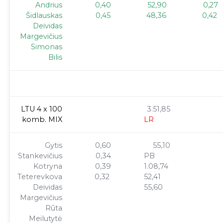
Andrius
0,40
52,90
0,27
Šidlauskas
0,45
48,36
0,42
Deividas
Margevičius
Simonas
Bilis
LTU 4 x 100
3.51,85
komb. MIX
LR
Gytis
0,60
55,10
Stankevičius
0,34
PB
Kotryna
0,39
1.08,74
Teterevkova
0,32
52,41
Deividas
55,60
Margevičius
Rūta
Meilutytė