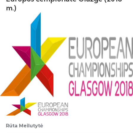
m.)
Rūta Meilutytė