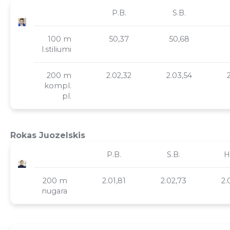
P.B.
S.B.
100 m
50,37
50,68
l.stiliumi
200 m
2.02,32
2.03,54
2
kompl.
pl.
Rokas Juozelskis
P.B.
S.B.
H
200 m
2.01,81
2.02,73
2.
nugara