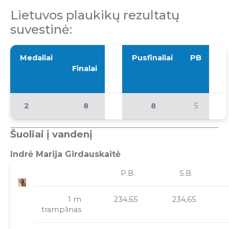
Lietuvos plaukikų rezultatų
suvestinė:
Medaliai
Pusfinaliai
PB
Finalai
2
8
8
5
Šuoliai į vandenį
Indrė Marija Girdauskaitė
P.B.
S.B.
1 m
234,65
234,65
tramplinas