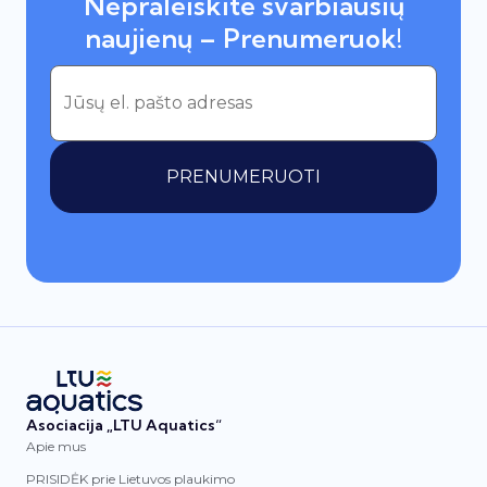
Nepraleiskite svarbiausių
naujienų – Prenumeruok!
PRENUMERUOTI
Asociacija „LTU Aquatics“
Apie mus
PRISIDĖK prie Lietuvos plaukimo