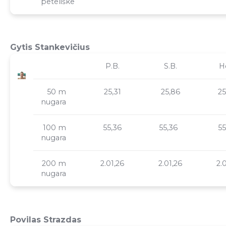
peteliške
Gytis Stankevičius
P.B.
S.B.
He
50 m
25,31
25,86
2
nugara
100 m
55,36
55,36
5
nugara
200 m
2.01,26
2.01,26
2.
nugara
Povilas Strazdas