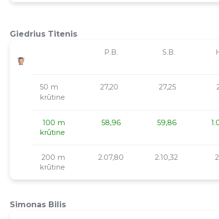
Giedrius Titenis
P.B.
S.B.
H
50 m
27,20
27,25
2
krūtine
100 m
58,96
59,86
1.
krūtine
200 m
2.07,80
2.10,32
2
krūtine
Simonas Bilis