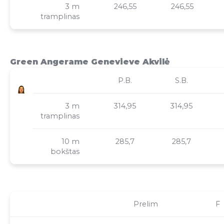
3 m
246,55
246,55
tramplinas
Green Angerame Genevieve Akvilė
P.B.
S.B.
3 m
314,95
314,95
tramplinas
10 m
285,7
285,7
bokštas
Prelim
F