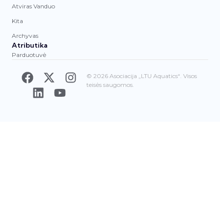
Atviras Vanduo
Kita
Archyvas
Atributika
Parduotuvė
© 2026 Asociacija „LTU Aquatics“. Visos
teisės saugomos.