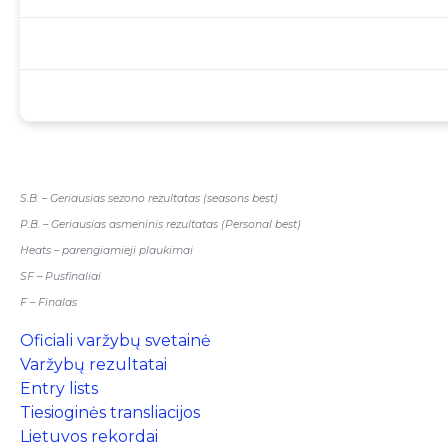
S.B. – Geriausias sezono rezultatas (seasons best)
P.B. – Geriausias asmeninis rezultatas (Personal best)
Heats – parengiamieji plaukimai
SF – Pusfinaliai
F – Finalas
Oficiali varžybų svetainė
Varžybų rezultatai
Entry lists
Tiesioginės transliacijos
Lietuvos rekordai