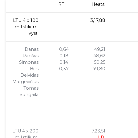
RT
Heats
LTU 4 x 100
3,17,88
m l.stiliumi
vyrai
Danas
0,64
49,21
Rapšys
0,18
48,62
Simonas
0,14
50,25
Bilis
0,37
49,80
Deividas
Margevičius
Tomas
Sungaila
LTU 4 x 200
7.23,51
m l.stiliumi
LR