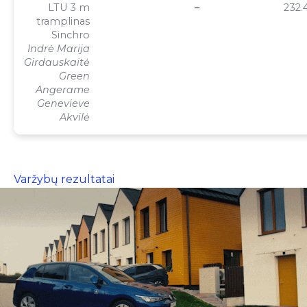
LTU 3 m
–
232.
tramplinas
Sinchro
Indrė Marija
Girdauskaitė
Green
Angerame
Genevieve
Akvilė
Varžybų rezultatai