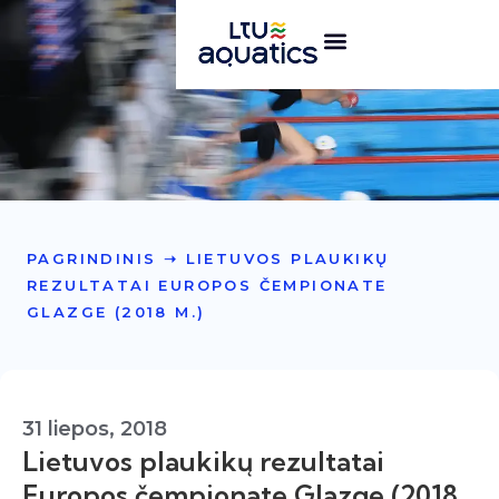
PAGRINDINIS
➝
LIETUVOS PLAUKIKŲ
REZULTATAI EUROPOS ČEMPIONATE
GLAZGE (2018 M.)
31 liepos, 2018
Lietuvos plaukikų rezultatai
Europos čempionate Glazge (2018