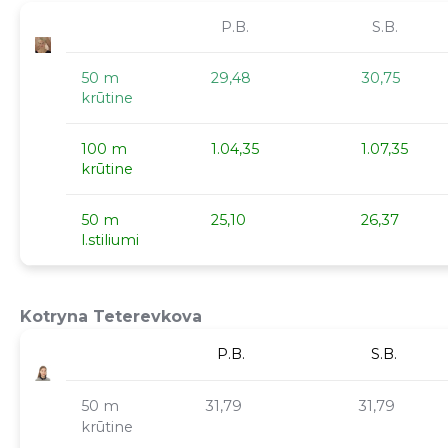
P.B.
S.B.
50 m
29,48
30,75
krūtine
100 m
1.04,35
1.07,35
krūtine
50 m
25,10
26,37
l.stiliumi
Kotryna Teterevkova
P.B.
S.B.
50 m
31,79
31,79
krūtine