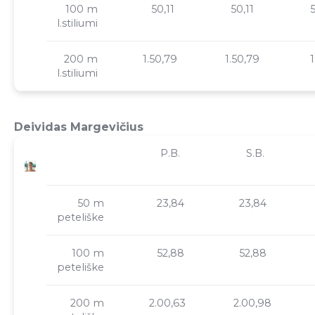
100 m
50,11
50,11
l.stiliumi
200 m
1.50,79
1.50,79
1
l.stiliumi
Deividas Margevičius
P.B.
S.B.
50 m
23,84
23,84
peteliške
100 m
52,88
52,88
peteliške
200 m
2.00,63
2.00,98