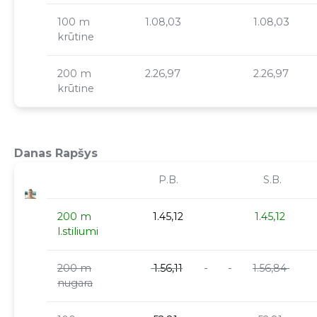
100 m
1.08,03
1.08,03
krūtine
200 m
2.26,97
2.26,97
krūtine
Danas Rapšys
P.B.
S.B.
200 m
1.45,12
1.45,12
l.stiliumi
200 m
1.56,11
1.56,84
nugara