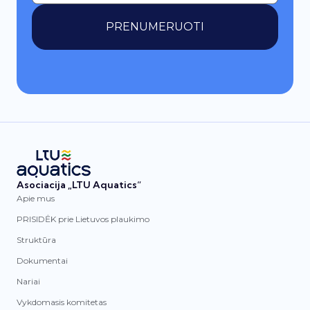
PRENUMERUOTI
Asociacija „LTU Aquatics“
Apie mus
PRISIDĖK prie Lietuvos plaukimo
Struktūra
Dokumentai
Nariai
Vykdomasis komitetas