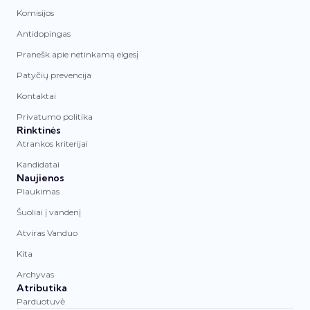
Komisijos
Antidopingas
Pranešk apie netinkamą elgesį
Patyčių prevencija
Kontaktai
Privatumo politika
Rinktinės
Atrankos kriterijai
Kandidatai
Naujienos
Plaukimas
Šuoliai į vandenį
Atviras Vanduo
Kita
Archyvas
Atributika
Parduotuvė