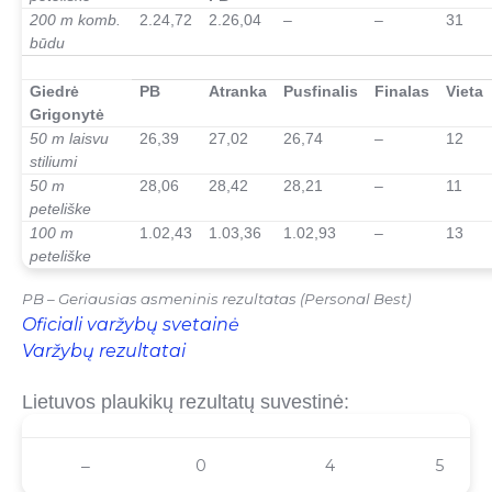
200 m komb.
2.24,72
2.26,04
–
–
31
būdu
–
Giedrė
PB
Atranka
Pusfinalis
Finalas
Vieta
Grigonytė
50 m laisvu
26,39
27,02
26,74
–
12
stiliumi
50 m
28,06
28,42
28,21
–
11
peteliške
100 m
1.02,43
1.03,36
1.02,93
–
13
peteliške
PB – Geriausias asmeninis rezultatas (Personal Best)
Oficiali varžybų svetainė
Varžybų rezultatai
Lietuvos plaukikų rezultatų suvestinė:
Medaliai
Finalai
Pusfinaliai
PB
0
4
5
–