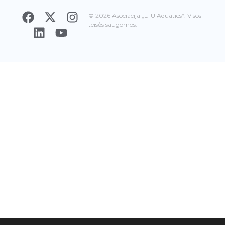
© 2026 Asociacija „LTU Aquatics“. Visos
teisės saugomos.