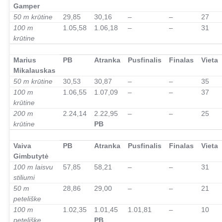
Gamper
50 m krūtine
29,85
30,16
–
–
27
100 m
1.05,58
1.06,18
–
–
31
krūtine
–
Marius
PB
Atranka
Pusfinalis
Finalas
Vieta
Mikalauskas
50 m krūtine
30,53
30,87
–
–
35
100 m
1.06,55
1.07,09
–
–
37
krūtine
200 m
2.24,14
2.22,95
–
–
25
krūtine
PB
–
Vaiva
PB
Atranka
Pusfinalis
Finalas
Vieta
Gimbutytė
100 m laisvu
57,85
58,21
–
–
31
stiliumi
50 m
28,86
29,00
–
–
21
peteliške
100 m
1.02,35
1.01,45
1.01,81
–
10
peteliške
PB