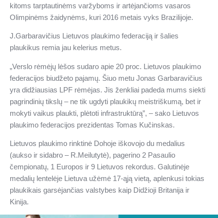
kitoms tarptautinėms varžyboms ir artėjančioms vasaros
Olimpinėms žaidynėms, kuri 2016 metais vyks Brazilijoje.
J.Garbaravičius Lietuvos plaukimo federaciją ir šalies
plaukikus remia jau kelerius metus.
„Verslo rėmėjų lėšos sudaro apie
20
proc. Lietuvos plaukimo
federacijos biudžeto pajamų. Šiuo metu Jonas Garbaravičius
yra didžiausias LPF rėmėjas. Jis ženkliai padeda mums siekti
pagrindinių tikslų – ne tik ugdyti plaukikų meistriškumą, bet ir
mokyti vaikus plaukti, plėtoti infrastruktūrą”, – sako Lietuvos
plaukimo federacijos prezidentas Tomas Kučinskas.
Lietuvos plaukimo rinktinė Dohoje iškovojo du medalius
(aukso ir sidabro – R.Meilutytė), pagerino 2 Pasaulio
čempionatų,
1 Europos ir
9
Lietuvos rekordus. Galutin
ėje
medalių lentelėje Lietuva užėmė
17-
ąją vietą, aplenkusi tokias
plaukikais garsėjančias valstybes kaip Didžioji Britanija ir
Kinija.