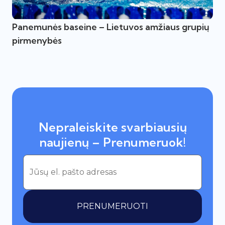
Panemunės baseine – Lietuvos amžiaus grupių
pirmenybės
Nepraleiskite svarbiausių
naujienų – Prenumeruok!
PRENUMERUOTI