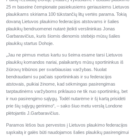
25 m baseine
čempionate pasiekusiems geriausiems Lietuvos
plaukikams skiriama 100 tūkstančių litų vertės parama. Tokią
dovaną Lietuvos plaukimo federacijos atstovams ir šalies
plaukikų bendruomenei nutarė įteikti verslininkas Jonas
Garbaravičius, kuris šiomis dienomis stebėjo mūsų šalies
plaukikų startus Dohoje.
„Jau ne pirmus metus kartu su šeima esame tarsi Lietuvos
plaukikų komandos nariai, palaikantys mūsų sportininkus iš
žiūrovų tribūnos per svarbiausias varžybas. Nuolat
bendraudami su pačiais sportininkais ir su federacijos
atstovais, puikiai žinome, kad sėkmingas pasirengimas
tarptautinėms varžyboms priklauso ne tik nuo sportininkų, bet
ir nuo pasirengimo sąlygų. Todėl nutarėme ir šį kartą prisidėti
prie šių sąlygų gerinimo“, – sako šiuo metu verslą Londone
plėtojantis J.Garbaravičius.
Paramos lėšos bus pervestos į Lietuvos plaukimo federacijos
sąskaitą ir galės būti naudojamos šalies plaukikų pasirengimui