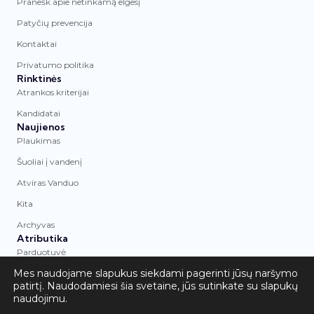
Pranešk apie netinkamą elgesį
Patyčių prevencija
Kontaktai
Privatumo politika
Rinktinės
Atrankos kriterijai
Kandidatai
Naujienos
Plaukimas
Šuoliai į vandenį
Atviras Vanduo
Kita
Archyvas
Atributika
Parduotuvė
Mes naudojame slapukus siekdami pagerinti jūsų naršymo
© 2026 Asociacija „LTU Aquatics“. Visos
patirtį. Naudodamiesi šia svetaine, jūs sutinkate su slapukų
teisės saugomos.
naudojimu.