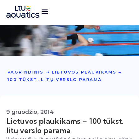
PAGRINDINIS
➝
LIETUVOS PLAUKIKAMS –
100 TŪKST. LITŲ VERSLO PARAMA
9 gruodžio, 2014
Lietuvos plaukikams – 100 tūkst.
litų verslo parama
Puikių rezultatų Dohoje (Katare) vykusiame Pasaulio plaukimo