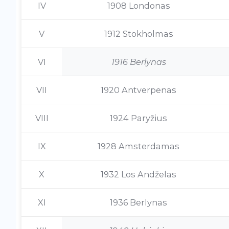
IV
1908 Londonas
V
1912 Stokholmas
VI
1916 Berlynas
VII
1920 Antverpenas
VIII
1924 Paryžius
IX
1928 Amsterdamas
X
1932 Los Andželas
XI
1936 Berlynas