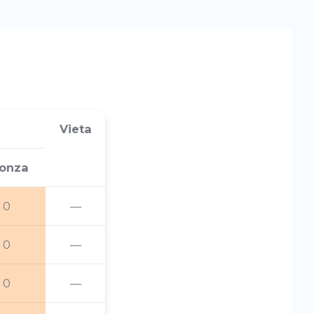
Vieta
onza
0
—
0
—
0
—