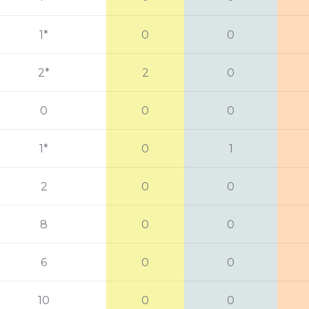
1*
0
0
2*
2
0
0
0
0
1*
0
1
2
0
0
8
0
0
6
0
0
10
0
0