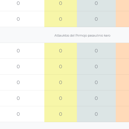
0
0
0
0
0
0
Atšauktos dėl Pirmojo pasaulinio karo
0
0
0
0
0
0
0
0
0
0
0
0
0
0
0