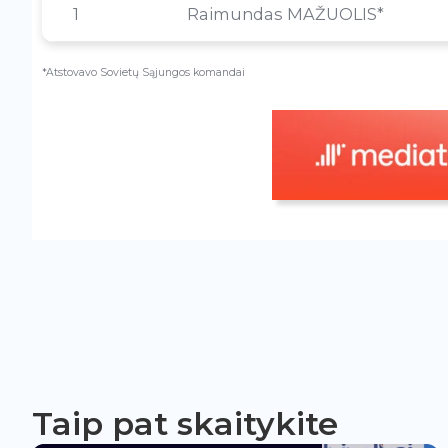
1
Raimundas MAŽUOLIS*
*Atstovavo Sovietų Sąjungos komandai
Taip pat skaitykite