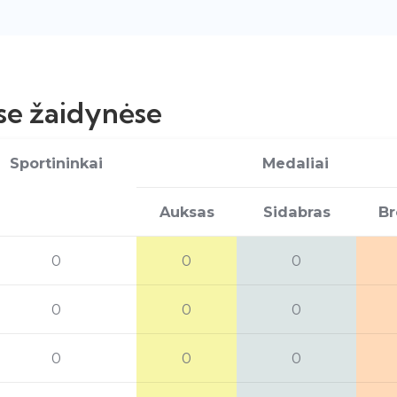
se žaidynėse
Sportininkai
Medaliai
Auksas
Sidabras
Br
0
0
0
0
0
0
0
0
0