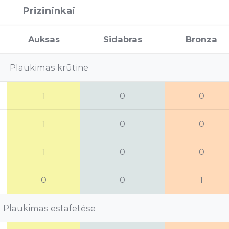
Prizininkai
Auksas
Sidabras
Bronza
Plaukimas krūtine
1
0
0
1
0
0
1
0
0
0
0
1
Plaukimas estafetėse