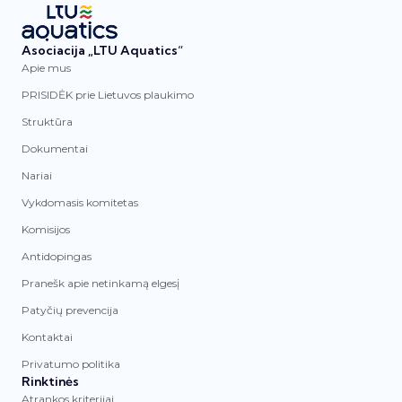
Asociacija „LTU Aquatics“
Apie mus
PRISIDĖK prie Lietuvos plaukimo
Struktūra
Dokumentai
Nariai
Vykdomasis komitetas
Komisijos
Antidopingas
Pranešk apie netinkamą elgesį
Patyčių prevencija
Kontaktai
Privatumo politika
Rinktinės
Atrankos kriterijai