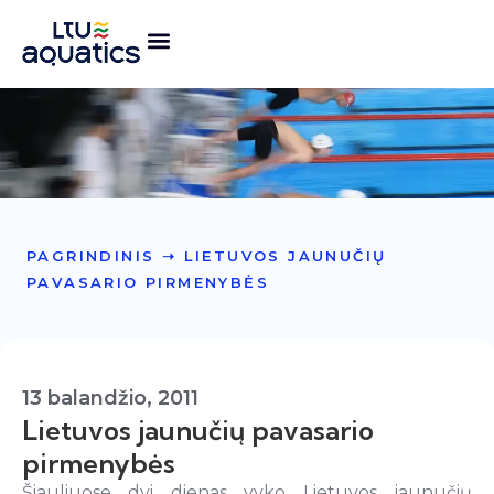
PAGRINDINIS
➝
LIETUVOS JAUNUČIŲ
PAVASARIO PIRMENYBĖS
13 balandžio, 2011
Lietuvos jaunučių pavasario
pirmenybės
Šiauliuose dvi dienas vyko Lietuvos jaunučių