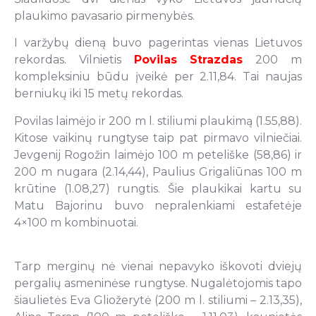
plaukimo pavasario pirmenybės.
I varžybų dieną buvo pagerintas vienas Lietuvos
rekordas. Vilnietis
Povilas Strazdas
200 m
kompleksiniu būdu įveikė per 2.11,84. Tai naujas
berniukų iki 15 metų rekordas.
Povilas laimėjo ir 200 m l. stiliumi plaukimą (1.55,88).
Kitose vaikinų rungtyse taip pat pirmavo vilniečiai.
Jevgenij Rogožin laimėjo 100 m peteliške (58,86) ir
200 m nugara (2.14,44), Paulius Grigaliūnas 100 m
krūtine (1.08,27) rungtis. Šie plaukikai kartu su
Matu Bajorinu buvo nepralenkiami estafetėje
4×100 m kombinuotai.
Tarp merginų nė vienai nepavyko iškovoti dviejų
pergalių asmeninėse rungtyse. Nugalėtojomis tapo
šiaulietės Eva Gliožerytė (200 m l. stiliumi – 2.13,35),