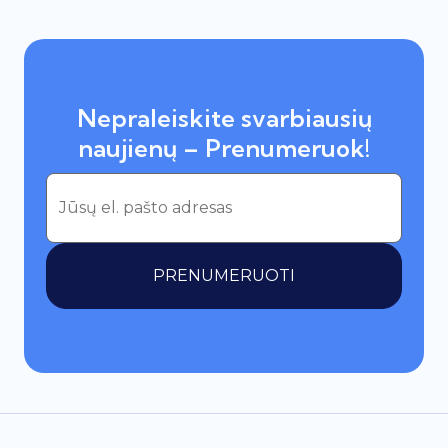
Nepraleiskite svarbiausių
naujienų – Prenumeruok!
PRENUMERUOTI