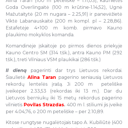
Alina Taran (100 m peteliške – 1.11,03), kaunietės
Goda Overlingaitė (100 m krūtine-1.14,52), Ugnė
Mažutaitytė (20 m nugara – 2.25,91) ir panevėžietė
Viktė Labanauskaitė (200 m kompl. pl – 2.28,86).
Estafetėje 4×100 m komb. pirmavo Kauno
plaukimo mokyklos komanda.
Komandinėje įskaitoje po pirmos dienos priekyje
Kauno Centro SM (314 tšk.), antra Kauno PM (292
tšk.), treti Vilniaus VSM plaukikai (286 tšk.)
II dieną
pagerinti dar trys Lietuvos rekordai.
Šiaulietė
Alina Taran
pagerino seniausią Lietuvos
rekordų lentelės įrašą. Ji 200 m peteliške
įveikėper 2.33,53 (rekordas iki 13 m.). Dar du
Lietuvos berniukų iki 15 metų rekordus pagerino
vilnietis
Povilas Strazdas
.
400 m l. stiliumi jis įveikė
per 4.04,76, o 200 m peteliške – per 2.10,89.
Kitose rungtyse nugalėtojais tapo A. Kubiliūtė (400