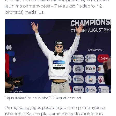
jaunimo pirmenybėse – 7 (4 aukso, 1 sidabro ir 2
bronzos) medalius.
Tajus Juška / Bruce White/LTU Aquatics nuotr.
Pirmą kartą jėgas pasaulio jaunimo pirmenybėse
išbandė ir Kauno plaukimo mokyklos auklėtinis