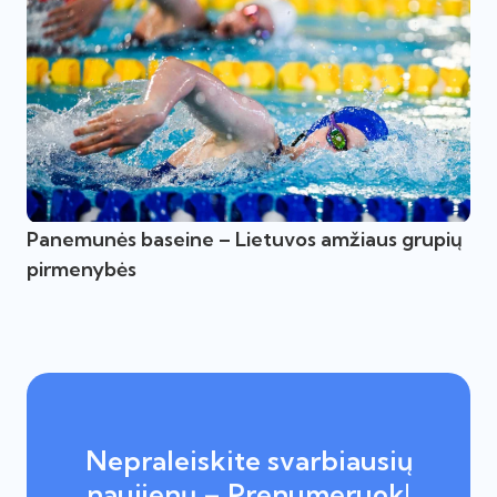
Panemunės baseine – Lietuvos amžiaus grupių
pirmenybės
Nepraleiskite svarbiausių
naujienų – Prenumeruok!