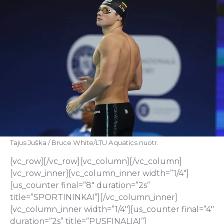
Tajus Juška / Bruce White/LTU Aquatics nuotr.
[vc_row][/vc_row][vc_column][/vc_column]
[vc_row_inner][vc_column_inner width=”1/4″]
[us_counter final=”8″ duration=”2s”
title=”SPORTININKAI”][/vc_column_inner]
[vc_column_inner width=”1/4″][us_counter final=”4″
duration=”2s” title=”PUSFINALIAI”]