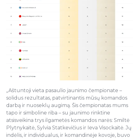
„Aštuntoji vieta pasaulio jaunimo čempionate –
solidus rezultatas, patvirtinantis mūsų komandos
darbą ir nuoseklų augimą. Šis čempionatas mums
tapo ir simboline riba – su jaunimo rinktine
atsisveikina trys ilgametės komandos narės: Smiltė
Plytnykaitė, Sylvia Statkevičius ir Ieva Visockaitė. Jų
indėlis, ir individualus, ir komandinėje kovoje, buvo