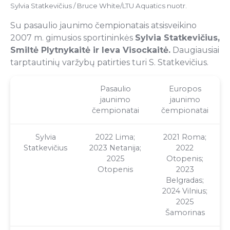
Sylvia Statkevičius / Bruce White/LTU Aquatics nuotr.
Su pasaulio jaunimo čempionatais atsisveikino
2007 m. gimusios sportininkės
Sylvia Statkevičius,
Smiltė Plytnykaitė ir Ieva Visockaitė.
Daugiausiai
tarptautinių varžybų patirties turi S. Statkevičius.
Pasaulio
Europos
jaunimo
jaunimo
čempionatai
čempionatai
Sylvia
2022 Lima;
2021 Roma;
Statkevičius
2023 Netanija;
2022
2025
Otopenis;
Otopenis
2023
Belgradas;
2024 Vilnius;
2025
Šamorinas