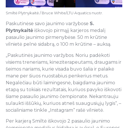
Smiltė Plytnykaitė / Bruce White/LTU Aquatics nuotr.
Paskutinėse savo jaunimo varžybose
S.
Plytnykaitė
iškovojo pirmąjį karjeros medalį
pasaulio jaunimo pirmenybėse. 50 m krūtine
vilnietė pelnė sidabrą, o 100 m krūtine – auksą.
„Paskutinės jaunimo varžybos. Noriu padėkoti
visiems treneriams, kineziterapeutams, draugams ir
šeimos nariams, kurie visada buvo šalia ir palaikė
mane per šiuos nuostabius penkerius metus.
Negalėčiau būti laimingesnė, baigdama jaunimo
etapą su tokiais rezultatais, kuriuos pavyko iškovoti
šiame pasaulio jaunimo čempionate. Nekantrauju
sulaukti iššūkių, kuriuos atneš suaugusiųjų lygis“, –
socialiniame tinkle „Instagram“ rašė vilnietė.
Per karjerą Smiltė iškovojo 2 pasaulio jaunimo
čempionato medalius (sidabrą ir auksą), o Europos