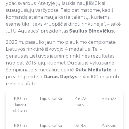
ypač svarbus. Ateityje jų laukia nauji iššūkiai
suaugusiųjų varžybose. Taip pat matome, kad į
komandą ateina nauja karta talentų, kuriems,
esame tikri, teks kruopščiai dirbti rinktinėje“, – sakė
„LTU Aquatics“ prezidentas
Saulius Binevičius.
2025 m. pasaulio jaunimo plaukimo čempionate
Lietuvos rinktinė iškovojo 4 medalius. Tai –
geriausias Lietuvos jaunimo rinktinės rezultatas
nuo pat 2013-ųjų, kuomet Dubajuje vykusiame
čempionate 5 medalius pelnė
Rūta Meilutytė
, o
po vieną pridėjo
Danas Rapšys
ir 4 x 100 m komb.
mišri estafetė.
100 m
Tajus Juška
48,72
Bronza
laisvu
sek.
stiliumi
100 m
Tajus Juška
51,83
Auksas