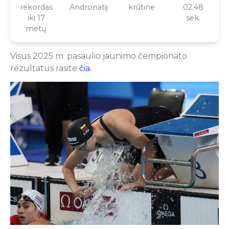
rekordas
Andronatij
krūtine
02.48
iki 17
sek.
metų
Visus 2025 m. pasaulio jaunimo čempionato
rezultatus rasite
čia.