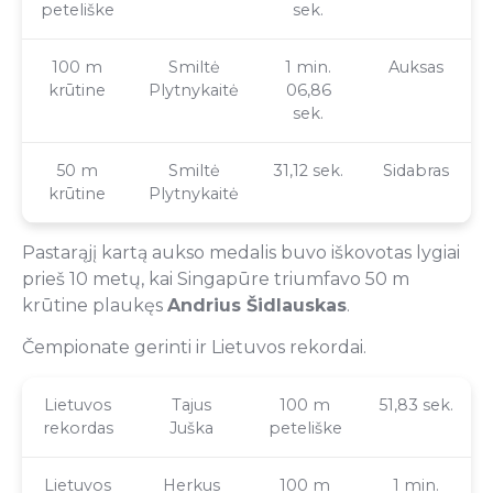
peteliške
sek.
100 m
Smiltė
1 min.
Auksas
krūtine
Plytnykaitė
06,86
sek.
50 m
Smiltė
31,12 sek.
Sidabras
krūtine
Plytnykaitė
Pastarąjį kartą aukso medalis buvo iškovotas lygiai
prieš 10 metų, kai Singapūre triumfavo 50 m
krūtine plaukęs
Andrius Šidlauskas
.
Čempionate gerinti ir Lietuvos rekordai.
Lietuvos
Tajus
100 m
51,83 sek.
rekordas
Juška
peteliške
Lietuvos
Herkus
100 m
1 min.