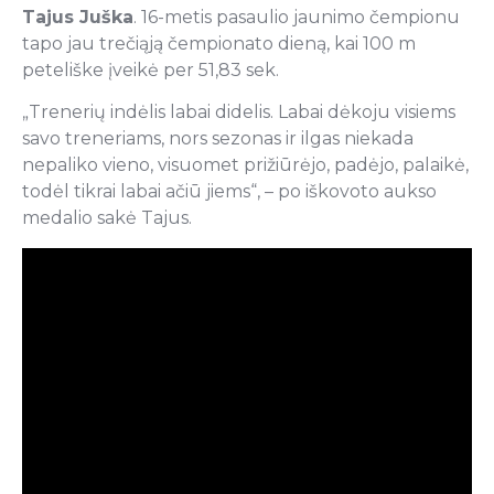
Tajus Juška
. 16-metis pasaulio jaunimo čempionu
tapo jau trečiąją čempionato dieną, kai 100 m
peteliške įveikė per 51,83 sek.
„Trenerių indėlis labai didelis. Labai dėkoju visiems
savo treneriams, nors sezonas ir ilgas niekada
nepaliko vieno, visuomet prižiūrėjo, padėjo, palaikė,
todėl tikrai labai ačiū jiems“, – po iškovoto aukso
medalio sakė Tajus.