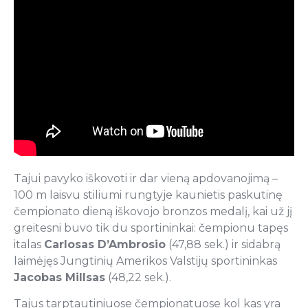
Tajui pavyko iškovoti ir dar vieną apdovanojimą –
100 m laisvu stiliumi rungtyje kaunietis paskutinę
čempionato dieną iškovojo bronzos medalį, kai už jį
greitesni buvo tik du sportininkai: čempionu tapęs
italas
Carlosas D’Ambrosio
(47,88 sek.) ir sidabrą
laimėjęs Jungtinių Amerikos Valstijų sportininkas
Jacobas Millsas
(48,22 sek.).
Tajus tarptautiniuose čempionatuose kol kas yra