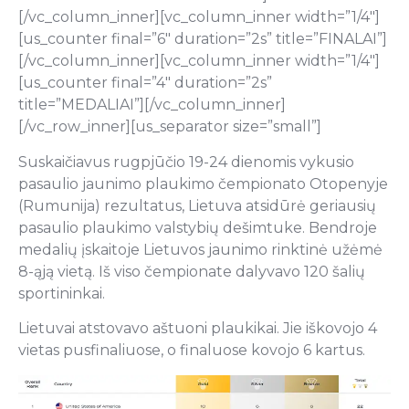
[/vc_column_inner][vc_column_inner width=”1/4″]
[us_counter final=”6″ duration=”2s” title=”FINALAI”]
[/vc_column_inner][vc_column_inner width=”1/4″]
[us_counter final=”4″ duration=”2s”
title=”MEDALIAI”][/vc_column_inner]
[/vc_row_inner][us_separator size=”small”]
Suskaičiavus rugpjūčio 19-24 dienomis vykusio
pasaulio jaunimo plaukimo čempionato Otopenyje
(Rumunija) rezultatus, Lietuva atsidūrė geriausių
pasaulio plaukimo valstybių dešimtuke. Bendroje
medalių įskaitoje Lietuvos jaunimo rinktinė užėmė
8-ąją vietą. Iš viso čempionate dalyvavo 120 šalių
sportininkai.
Lietuvai atstovavo aštuoni plaukikai. Jie iškovojo 4
vietas pusfinaliuose, o finaluose kovojo 6 kartus.