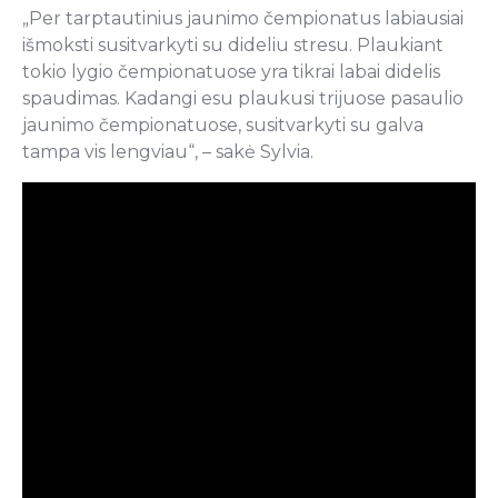
„Per tarptautinius jaunimo čempionatus labiausiai
išmoksti susitvarkyti su dideliu stresu. Plaukiant
tokio lygio čempionatuose yra tikrai labai didelis
spaudimas. Kadangi esu plaukusi trijuose pasaulio
jaunimo čempionatuose, susitvarkyti su galva
tampa vis lengviau“, – sakė Sylvia.