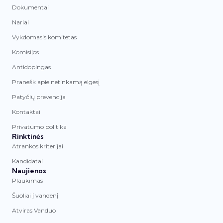
Dokumentai
Nariai
Vykdomasis komitetas
Komisijos
Antidopingas
Pranešk apie netinkamą elgesį
Patyčių prevencija
Kontaktai
Privatumo politika
Rinktinės
Atrankos kriterijai
Kandidatai
Naujienos
Plaukimas
Šuoliai į vandenį
Atviras Vanduo