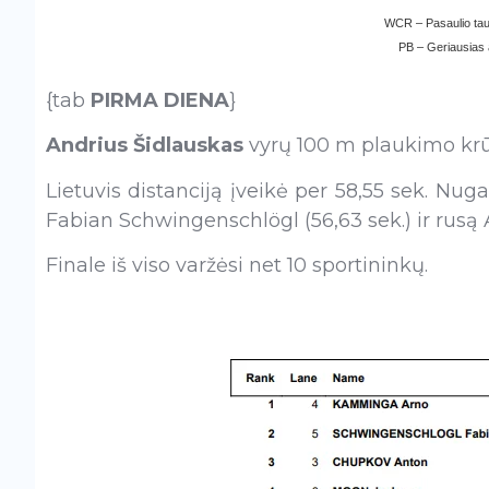
WCR – Pasaulio tau
PB – Geriausias 
{tab
PIRMA DIENA
}
Andrius Šidlauskas
vyrų 100 m plaukimo krūt
Lietuvis distanciją įveikė per 58,55 sek. Nu
Fabian Schwingenschlögl (56,63 sek.) ir rusą 
Finale iš viso varžėsi net 10 sportininkų.