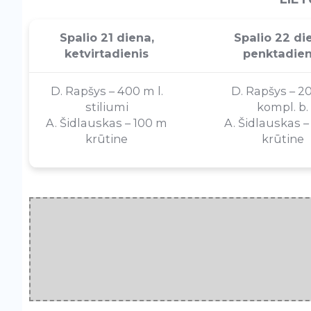
Spalio 21 diena,
Spalio 22 di
ketvirtadienis
penktadien
D. Rapšys – 400 m l.
D. Rapšys – 2
stiliumi
kompl. b.
A. Šidlauskas – 100 m
A. Šidlauskas 
krūtine
krūtine