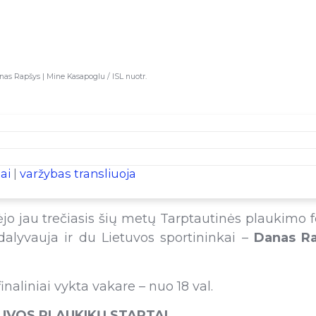
nas Rapšys | Mine Kasapoglu / ISL nuotr.
ai
|
varžybas transliuoja
ėjo jau trečiasis šių metų Tarptautinės plaukimo f
alyvauja ir du Lietuvos sportininkai –
Danas R
 finaliniai vykta vakare
– nuo 18 val.
UVOS PLAUKIKŲ STARTAI