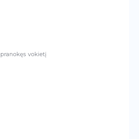
 pranokęs vokietį