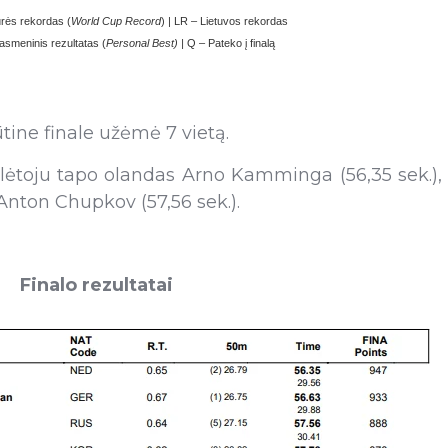
rės rekordas (
World Cup Record
) | LR – Lietuvos rekordas
asmeninis rezultatas (
Personal Best) |
Q – Pateko į finalą
ine finale užėmė 7 vietą.
galėtoju tapo olandas Arno Kamminga (56,35 sek.),
Anton Chupkov (57,56 sek.).
Finalo rezultatai