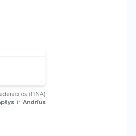
ederacijos (FINA)
apšys
ir
Andrius