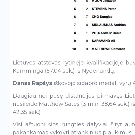
Lietuvos atstovas rytinėje kvalifikacijoje b
Kamminga (57,04 sek.) iš Nyderlandų.
Danas Rapšys
iškovojo sidabro medalį vyrų 4
Daugiau nei pusę distancijos pirmavęs Lietuv
nusileido Matthew Sates (3 min. 38,64 sek.) iš
42,35 sek.).
Visi aštuoni šios rungties dalyviai šįryt au
pakankamas vykdyti atrankinius plaukimus.