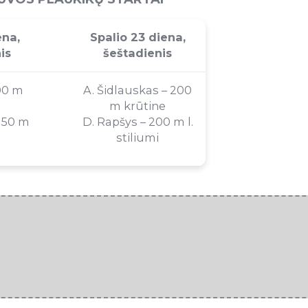
ena,
Spalio 23 diena,
is
šeštadienis
00 m
A. Šidlauskas – 200
m krūtine
– 50 m
D. Rapšys – 200 m l.
stiliumi