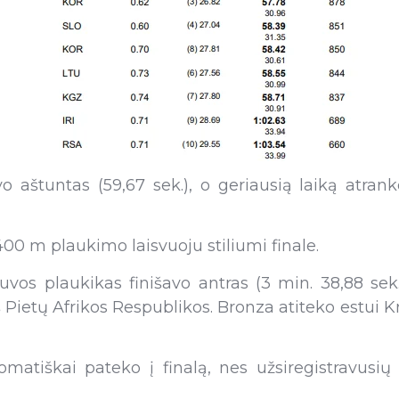
uvo aštuntas (59,67 sek.), o geriausią laiką atra
00 m plaukimo laisvuoju stiliumi finale.
os plaukikas finišavo antras (3 min. 38,88 sek.)
 Pietų Afrikos Respublikos. Bronza atiteko estui K
tomatiškai pateko į finalą, nes užsiregistravusi