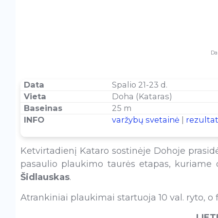
Da
Data
Spalio 21-23 d.
Vieta
Doha (Kataras)
Baseinas
25 m
INFO
varžybų svetainė
|
rezultat
Ketvirtadienį Kataro sostinėje Dohoje prasid
pasaulio plaukimo taurės etapas, kuriame d
Šidlauskas
.
Atrankiniai plaukimai startuoja 10 val. ryto, o
LIET