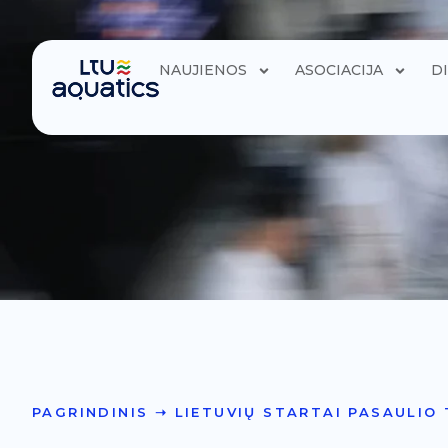
NAUJIENOS
ASOCIACIJA
D
PAGRINDINIS
➝
LIETUVIŲ STARTAI PASAULIO