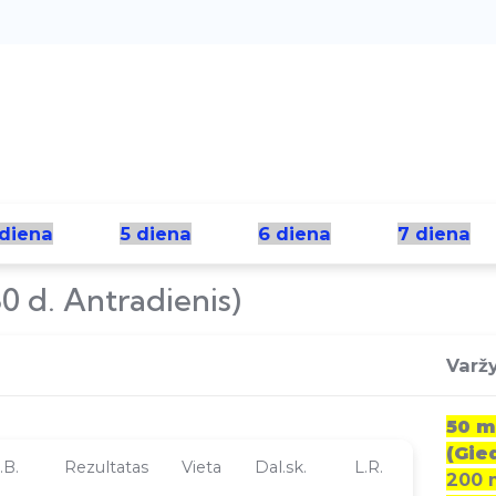
 diena
5 diena
6 diena
7 diena
30 d. Antradienis)
Varž
50 m
(Gied
.B.
Rezultatas
Vieta
Dal.sk.
L.R.
200 