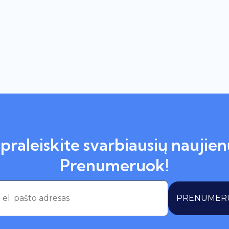
praleiskite svarbiausių naujien
Prenumeruok!
PRENUMER