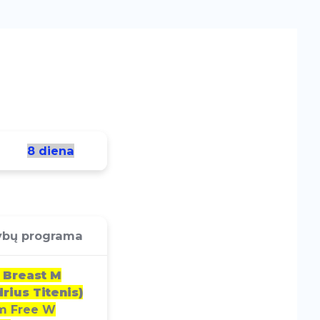
8 diena
ybų programa
 Breast M
rius Titenis)
m Free W