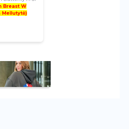
m Breast W
 Meilutytė)