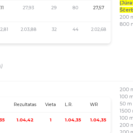
(Jūra
11
27,93
29
80
27,57
Ščerb
200 m
800 
02,81
2.03,88
32
44
2.02,68
s)
200 
100 
50 m
Rezultatas
Vieta
L.R.
WR
1500
100 
,35
1.04,42
1
1.04,35
1.04,35
200 
200 m