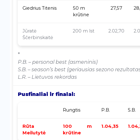
Giedrius Titenis
50 m
27,57
28,
krūtine
Jūratė
200 m lst
2.02,70
2.
Ščerbinskaitė
*
P.B. – personal best (asmeninis)
S.B. – season’s best (geriausias sezono rezultata
L.R. – Lietuvos rekordas
Pusfinaliai ir finalai:
Rungtis
P.B.
S.B.
Rūta
100 m
1.04,35
1.04
Meilutytė
krūtine