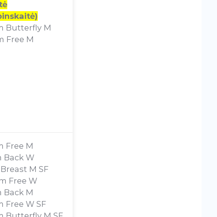
tė
inskaitė)
 Butterfly M
m Free M
m Free M
m Back W
 Breast M SF
 m Free W
m Back M
m Free W SF
 Butterfly M SF