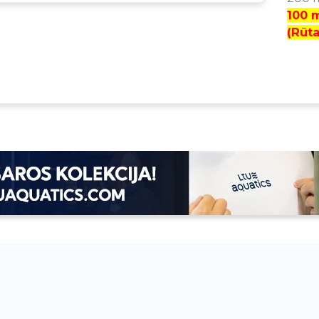
100 
(Rūta