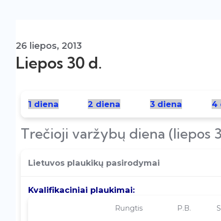
26 liepos, 2013
Liepos 30 d.
‘
1 diena
2 diena
3 diena
4
Trečioji varžybų diena (liepos 
Lietuvos plaukikų pasirodymai
Kvalifikaciniai plaukimai:
Rungtis
P.B.
S