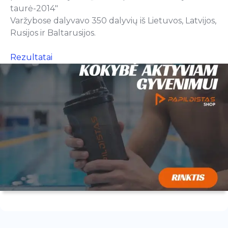
taurė-2014″
Varžybose dalyvavo 350 dalyvių iš Lietuvos, Latvijos,
Rusijos ir Baltarusijos.
Rezultatai