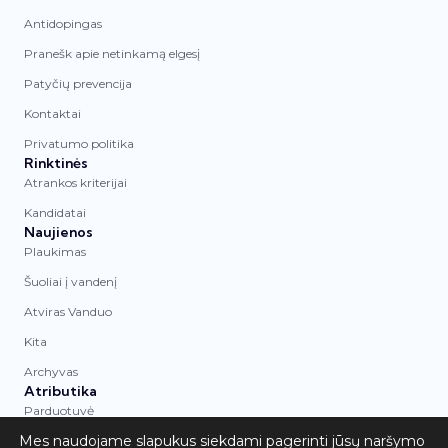
Antidopingas
Pranešk apie netinkamą elgesį
Patyčių prevencija
Kontaktai
Privatumo politika
Rinktinės
Atrankos kriterijai
Kandidatai
Naujienos
Plaukimas
Šuoliai į vandenį
Atviras Vanduo
Kita
Archyvas
Atributika
Parduotuvė
Mes naudojame slapukus siekdami pagerinti jūsų naršymo