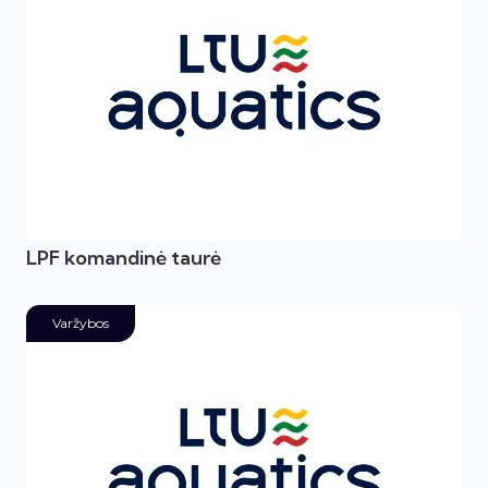
LPF komandinė taurė
Varžybos