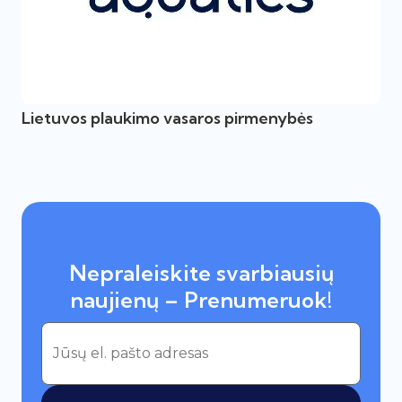
Lietuvos plaukimo vasaros pirmenybės
Nepraleiskite svarbiausių
naujienų – Prenumeruok!