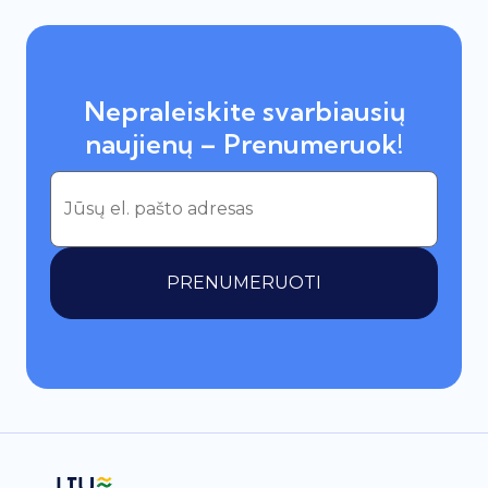
Nepraleiskite svarbiausių
naujienų – Prenumeruok!
PRENUMERUOTI