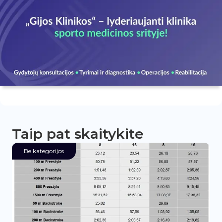
Taip pat skaitykite
Be kategorijos