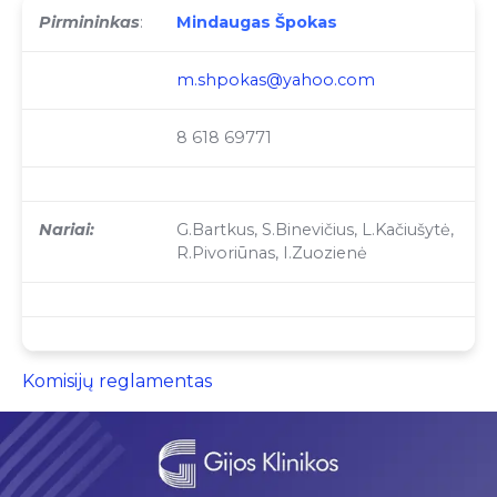
Pirmininkas
:
Mindaugas Špokas
m.shpokas@yahoo.com
8 618 69771
Nariai:
G.Bartkus, S.Binevičius, L.Kačiušytė,
R.Pivoriūnas, I.Zuozienė
Komisijų reglamentas