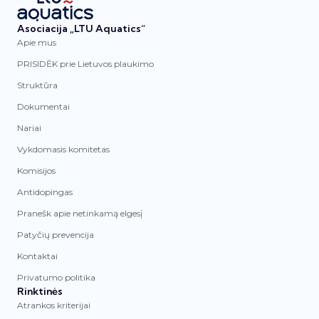
Asociacija „LTU Aquatics“
Apie mus
PRISIDĖK prie Lietuvos plaukimo
Struktūra
Dokumentai
Nariai
Vykdomasis komitetas
Komisijos
Antidopingas
Pranešk apie netinkamą elgesį
Patyčių prevencija
Kontaktai
Privatumo politika
Rinktinės
Atrankos kriterijai