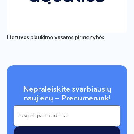
Lietuvos plaukimo vasaros pirmenybės
Nepraleiskite svarbiausių
naujienų – Prenumeruok!