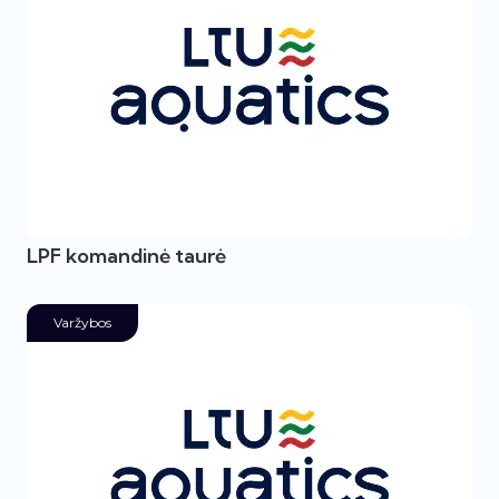
LPF komandinė taurė
Varžybos