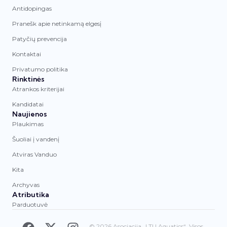
Antidopingas
Pranešk apie netinkamą elgesį
Patyčių prevencija
Kontaktai
Privatumo politika
Rinktinės
Atrankos kriterijai
Kandidatai
Naujienos
Plaukimas
Šuoliai į vandenį
Atviras Vanduo
Kita
Archyvas
Atributika
Parduotuvė
© 2026 Asociacija „LTU Aquatics“. Visos