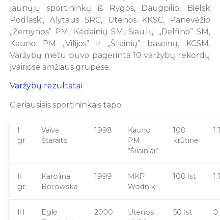
jaunųjų sportininkų iš Rygos, Daugpilio, Bielsk
Podlaski, Alytaus SRC, Utenos KKSC, Panevėžio
„Žemynos” PM, Kėdainių SM, Šiaulių „Delfino” SM,
Kauno PM „Vilijos” ir „Šilainių” baseinų, KCSM.
Varžybų metu buvo pagerinta 10 varžybų rekordų
įvairiose amžiaus grupėse.
Varžybų rezultatai
Geriausiais sportininkais tapo:
I
Vaiva
1998
Kauno
100
1.
gr.
Štaraitė
PM
krūtine
“Šilainiai”
II
Karolina
1999
MKP
100 lst
1.
gr.
Borowska
Wodnik
III
Eglė
2000
Utenos
50 lst
0.