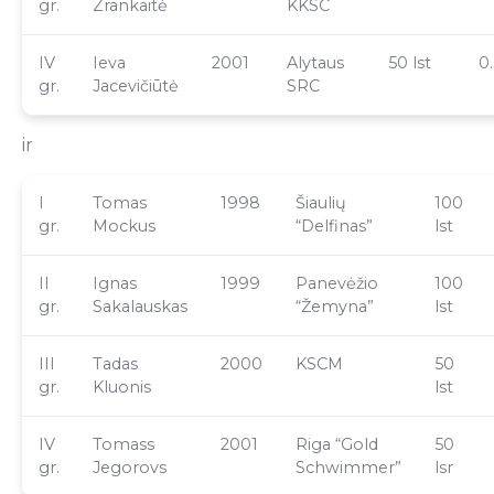
gr.
Zrankaitė
KKSC
IV
Ieva
2001
Alytaus
50 lst
0
gr.
Jacevičiūtė
SRC
ir
I
Tomas
1998
Šiaulių
100
gr.
Mockus
“Delfinas”
lst
II
Ignas
1999
Panevėžio
100
gr.
Sakalauskas
“Žemyna”
lst
III
Tadas
2000
KSCM
50
gr.
Kluonis
lst
IV
Tomass
2001
Riga “Gold
50
gr.
Jegorovs
Schwimmer”
lsr