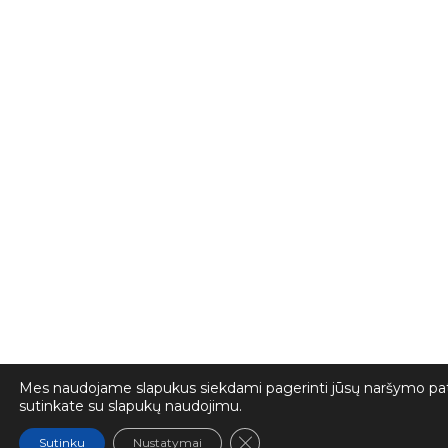
Mes naudojame slapukus siekdami pagerinti jūsų naršymo patir
sutinkate su slapukų naudojimu.
Close GDPR Cookie Banner
Sutinku
Nustatymai