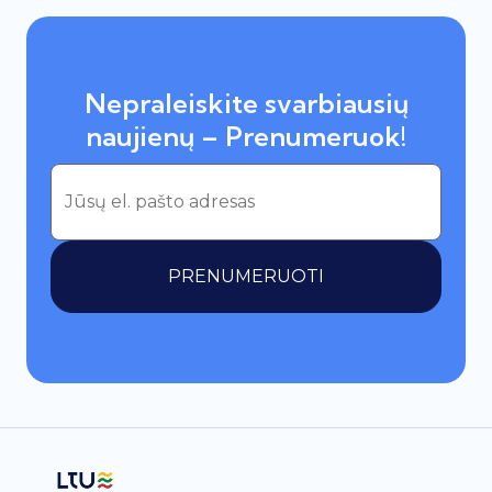
Nepraleiskite svarbiausių
naujienų – Prenumeruok!
PRENUMERUOTI