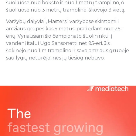
šuoliuose nuo bokšto ir nuo 1 metrų tramplino, o
šuoliuose nuo 3 metrų tramplino iškovojo 3 vietą.
Varžybų dalyviai „Masters“ varžybose skirstomi į
amžiaus grupes kas 5 metus, pradedant nuo 25-
erių. Vyriausiam šio čempionato šuolininkui į
vandenį italui Ugo Sansonetti net 95-eri. Jis
šokinėjo nuo 1 m tramplino ir savo amžiaus grupėje
sau lygių neturėjo, nes jų tiesiog nebuvo.