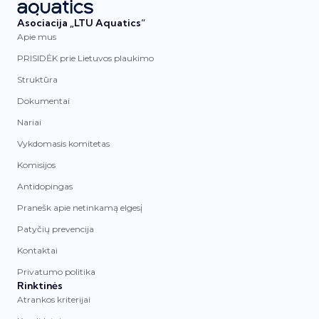
Asociacija „LTU Aquatics“
Apie mus
PRISIDĖK prie Lietuvos plaukimo
Struktūra
Dokumentai
Nariai
Vykdomasis komitetas
Komisijos
Antidopingas
Pranešk apie netinkamą elgesį
Patyčių prevencija
Kontaktai
Privatumo politika
Rinktinės
Atrankos kriterijai