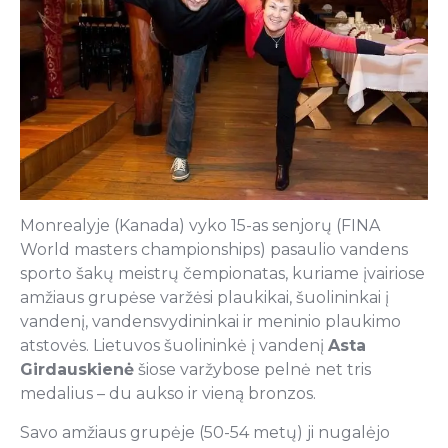
Monrealyje (Kanada) vyko 15-as senjorų (FINA
World masters championships) pasaulio vandens
sporto šakų meistrų čempionatas, kuriame įvairiose
amžiaus grupėse varžėsi plaukikai, šuolininkai į
vandenį, vandensvydininkai ir meninio plaukimo
atstovės. Lietuvos šuolininkė į vandenį
Asta
Girdauskienė
šiose varžybose pelnė net tris
medalius – du aukso ir vieną bronzos.
Savo amžiaus grupėje (50-54 metų) ji nugalėjo