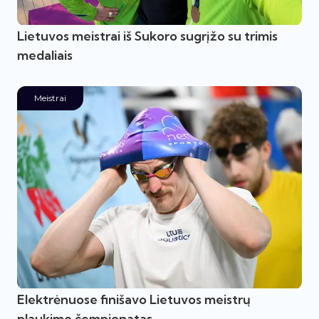
Lietuvos meistrai iš Sukoro sugrįžo su trimis
medaliais
Meistrai
Elektrėnuose finišavo Lietuvos meistrų
plaukimo čempionatas