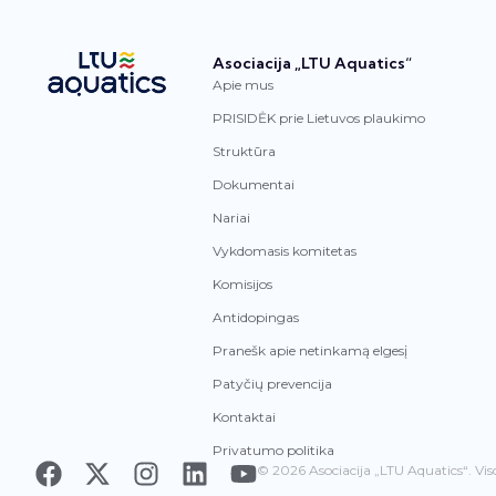
Asociacija „LTU Aquatics“
Apie mus
PRISIDĖK prie Lietuvos plaukimo
Struktūra
Dokumentai
Nariai
Vykdomasis komitetas
Komisijos
Antidopingas
Pranešk apie netinkamą elgesį
Patyčių prevencija
Kontaktai
Privatumo politika
© 2026 Asociacija „LTU Aquatics“. Vis