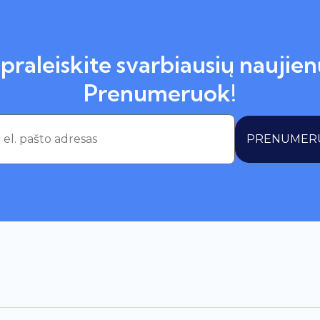
praleiskite svarbiausių naujien
Prenumeruok!
PRENUMER