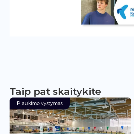
Taip pat skaitykite
Plaukimo vystymas