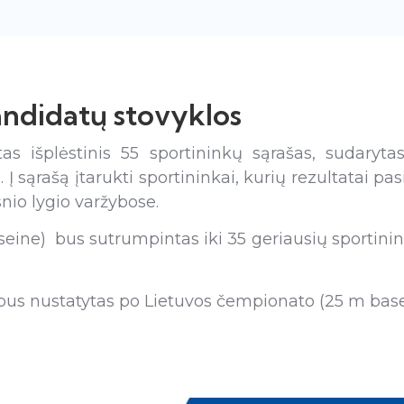
andidatų stovyklos
as išplėstinis
55
sportininkų sąrašas, sudaryta
Į sąrašą įtarukti sportininkai, kurių rezultatai pa
nio lygio varžybose.
eine) bus sutrumpintas iki 35 geriausių sportinin
 bus nustatytas po Lietuvos čempionato (25 m base