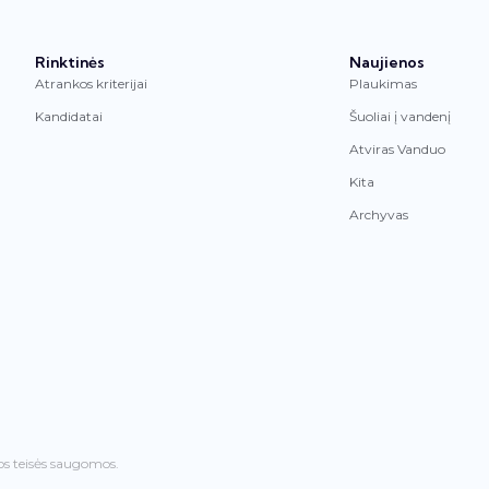
Rinktinės
Naujienos
Atrankos kriterijai
Plaukimas
Kandidatai
Šuoliai į vandenį
Atviras Vanduo
Kita
Archyvas
os teisės saugomos.