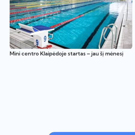
Mini centro Klaipėdoje startas – jau šį mėnesį