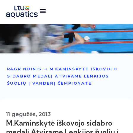
PAGRINDINIS
➝
M.KAMINSKYTĖ IŠKOVOJO
SIDABRO MEDALĮ ATVIRAME LENKIJOS
ŠUOLIŲ Į VANDENĮ ČEMPIONATE
11 gegužės, 2013
M.Kaminskytė iškovojo sidabro
medalį Atvirame Lenkijos šuolių į