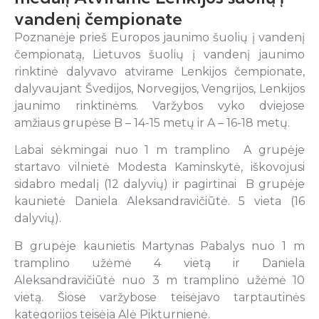
vandenį čempionate
Poznanėje prieš Europos jaunimo šuolių į vandenį
čempionatą, Lietuvos šuolių į vandenį jaunimo
rinktinė dalyvavo atvirame Lenkijos čempionate,
dalyvaujant Švedijos, Norvegijos, Vengrijos, Lenkijos
jaunimo rinktinėms. Varžybos vyko dviejose
amžiaus grupėse B – 14-15 metų ir A – 16-18 metų.
Labai sėkmingai nuo 1 m tramplino A grupėje
startavo vilnietė Modesta Kaminskytė, iškovojusi
sidabro medalį (12 dalyvių) ir pagirtinai B grupėje
kaunietė Daniela Aleksandravičiūtė. 5 vieta (16
dalyvių).
B grupėje kaunietis Martynas Pabalys nuo 1 m
tramplino užėmė 4 vietą ir Daniela
Aleksandravičiūtė nuo 3 m tramplino užėmė 10
vietą. Šiose varžybose teisėjavo tarptautinės
kategorijos teisėja Alė Pikturnienė.