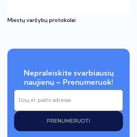
Miestų varžybų protokolai
Nepraleiskite svarbiausių
naujienų – Prenumeruok!
PRENUMERUOTI