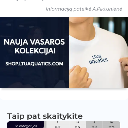
Informaciją pateikė A.Piktunienė
Taip pat skaitykite
Be kategorijos